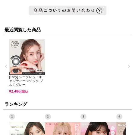
最近閲覧した商品
[1day] シークレットキ
ャンディーマジック プ
ルモグレー
¥
2,486
(税込)
ランキング
1
2
3
4