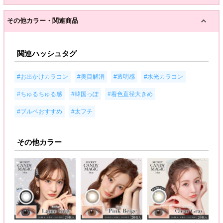
その他カラー・関連商品
関連ハッシュタグ
,
,
,
,
#お出かけカラコン
#奥目解消
#透明感
#水光カラコン
,
,
,
#ちゅるちゅる感
#韓国っぽ
#着色直径大きめ
,
, 回らない水光
#ブルベおすすめ
#太フチ
その他カラー