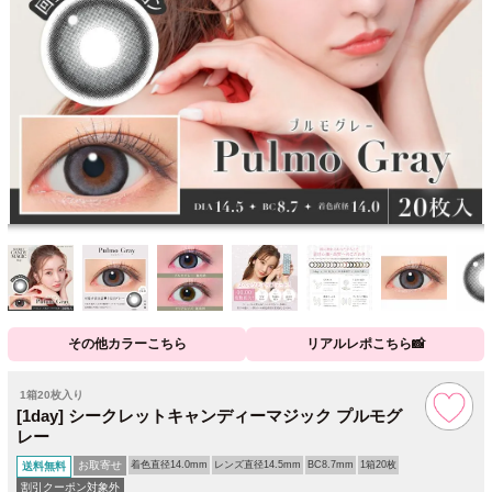
その他カラーこちら
リアルレポこちら📸
1箱20枚入り
[1day] シークレットキャンディーマジック プルモグ
レー
お取寄せ
着色直径14.0mm
レンズ直径14.5mm
BC8.7mm
1箱20枚
送料無料
割引クーポン対象外