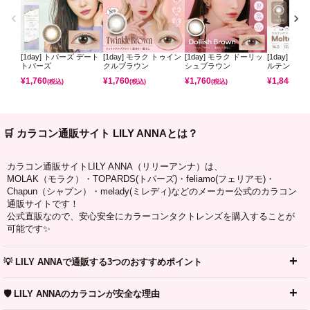
[1day] トパーズ デート
[1day] モラク トゥイン
[1day] モラク ドーリッ
[1day] コ
トパーズ
クルブラウン
シュブラウン
ルテンパフ
¥
1,760
¥
1,760
¥
1,760
¥
1,848
(税込)
(税込)
(税込)
(税込)
🛒 カラコン通販サイト LILY ANNAとは？
カラコン通販サイトLILY ANNA（リリーアンナ）は、
MOLAK（モラク）・TOPARDS(トパーズ)・feliamo(フェリアモ)・
Chapun（シャプン）・melady(ミレディ)などのメーカー公式のカラコン
通販サイトです！
公式直販なので、安心安全にカラーコンタクトレンズを購入することが
可能です✨
💡 LILY ANNAで通販する3つのおすすめポイント
🛡️ LILY ANNAのカラコンが安全な理由