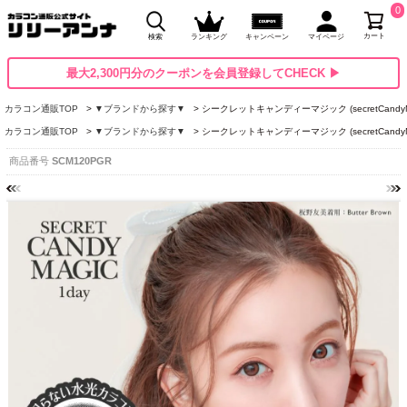
0
カート
検索
ランキング
キャンペーン
マイページ
最大2,300円分のクーポンを会員登録してCHECK ▶
カラコン通販TOP
▼ブランドから探す▼
シークレットキャンディーマジック (secretCandyM
カラコン通販TOP
▼ブランドから探す▼
シークレットキャンディーマジック (secretCandyM
商品番号
SCM120PGR