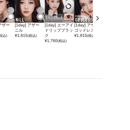
 アザー
[1day] アザー
[1day] エーアイ
[1day] アザー
[1day] シエ
ニル
ドリップブラッ
ゴッドレス
イ 放課後
¥
1,815
ク
¥
1,815
¥
1,815
(税込)
(税込)
(税込)
(税込)
¥
1,760
(税込)