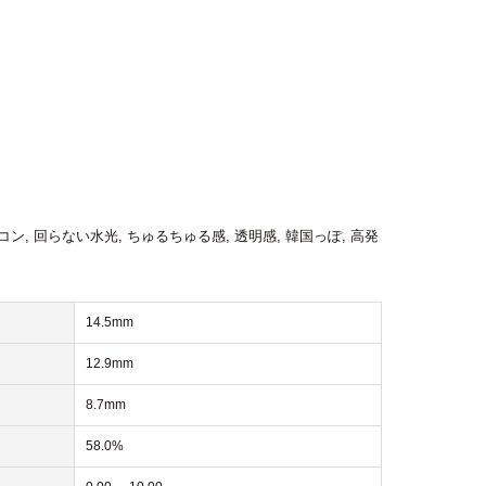
コン
,
回らない水光
,
ちゅるちゅる感
,
透明感
,
韓国っぽ
,
高発
14.5mm
12.9mm
8.7mm
58.0%