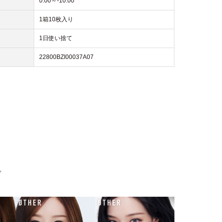
0.00～-10.00
1箱10枚入り
1日使い捨て
22800BZI00037A07
。