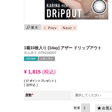
1箱10枚入り
[1day] アザー ドリップアウト
商品番号
OTR110DOT
送料無料
お取り寄せ
¥
1,815
税込
[
17
ポイントプレゼント ]
送料込
度数
(必
須)