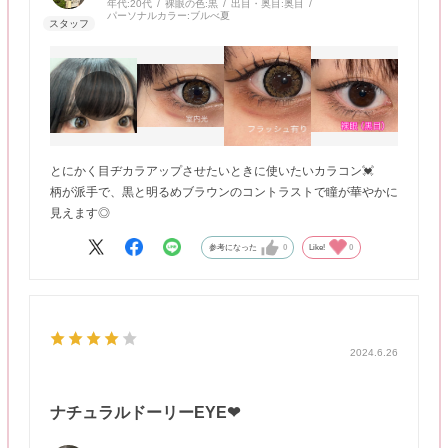
年代:
20代
裸眼の色:
黒
出目・奥目:
奥目
パーソナルカラー:
ブルべ夏
とにかく目ヂカラアップさせたいときに使いたいカラコン💓
柄が派手で、黒と明るめブラウンのコントラストで瞳が華やかに
見えます◎
参考になった
0
Like!
0
2024.6.26
ナチュラルドーリーEYE❤