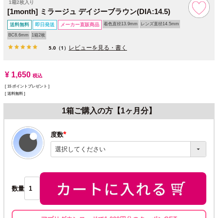
1箱2枚入り
[1month] ミラージュ デイジーブラウン(DIA:14.5)
着色直径13.9mm
レンズ直径14.5mm
送料無料
即日発送
メーカー直販商品
BC8.6mm
1箱2枚
レビューを見る・書く
5.0
（1）
¥
1,650
税込
[
15
ポイントプレゼント ]
送料無料
1箱ご購入の方【1ヶ月分】
度数
(必
須)
数量