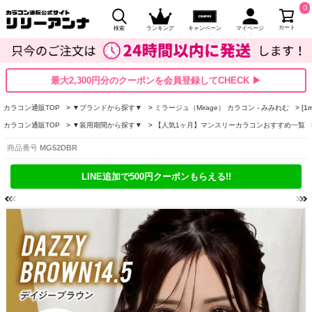
0
カート
検索
ランキング
キャンペーン
マイページ
最大2,300円分のクーポンを会員登録してCHECK ▶
カラコン通販TOP
▼ブランドから探す▼
ミラージュ（Mirage） カラコン - みみれむ
[1
カラコン通販TOP
▼装用期間から探す▼
【人気1ヶ月】マンスリーカラコンおすすめ一覧
商品番号
MG52DBR
LINE追加で500円クーポンもらえる!!