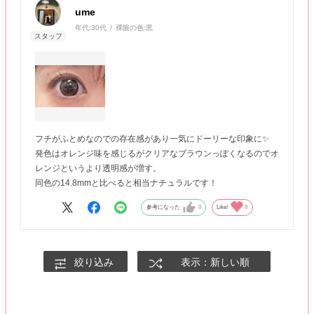
ume
年代:
30代
裸眼の色:
黒
フチがふとめなのでの存在感があり一気にドーリーな印象に✨
発色はオレンジ味を感じるがクリアなブラウンっぽくなるのでオ
レンジというより透明感が増す。
同色の14.8mmと比べると相当ナチュラルです！
参考になった
0
Like!
0
絞り込み
表示：新しい順