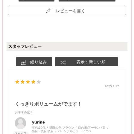
レビューを書く
スタッフレビュー
絞り込み
表示：新しい順
2025.1.17
くっきりボリュームがでます！
おすすめ度
:4
yurine
年代:
20代
裸眼の色:
ブラウン
目の形:
アーモンド目
出目・奥目:
奥目
パーソナルカラー:
イエベ