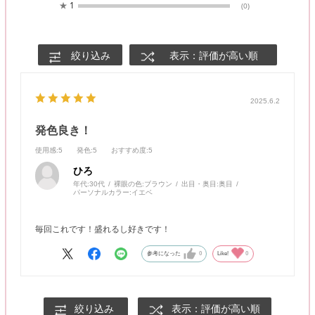
★
1
(0)
絞り込み
表示：評価が高い順
2025.6.2
発色良き！
使用感
:5
発色
:5
おすすめ度
:5
ひろ
年代:
30代
裸眼の色:
ブラウン
出目・奥目:
奥目
パーソナルカラー:
イエベ
毎回これです！盛れるし好きです！
参考になった
0
Like!
0
絞り込み
表示：評価が高い順