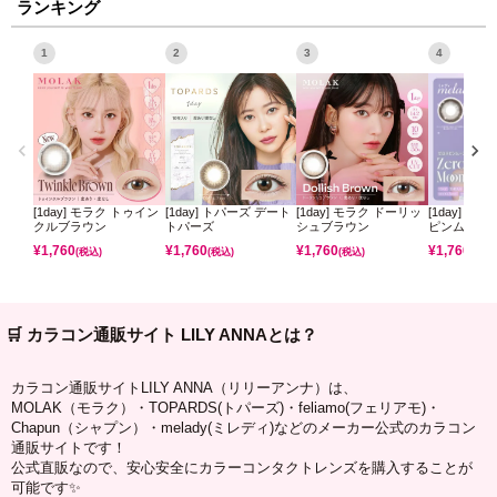
ランキング
1
2
3
4
[1day] モラク トゥイン
[1day] トパーズ デート
[1day] モラク ドーリッ
[1day] ミ
クルブラウン
トパーズ
シュブラウン
ピンムーン
¥
1,760
¥
1,760
¥
1,760
¥
1,760
(税込)
(税込)
(税込)
(税込)
🛒 カラコン通販サイト LILY ANNAとは？
カラコン通販サイトLILY ANNA（リリーアンナ）は、
MOLAK（モラク）・TOPARDS(トパーズ)・feliamo(フェリアモ)・
Chapun（シャプン）・melady(ミレディ)などのメーカー公式のカラコン
通販サイトです！
公式直販なので、安心安全にカラーコンタクトレンズを購入することが
可能です✨