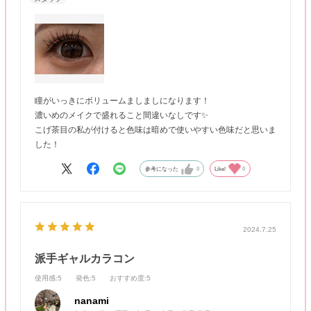
瞳がいっきにボリュームましましになります！
濃いめのメイクで盛れること間違いなしです✨
こげ茶目の私が付けると色味は暗めで使いやすい色味だと思いま
した！
参考になった
0
Like!
0
2024.7.25
派手ギャルカラコン
使用感
:5
発色
:5
おすすめ度
:5
nanami