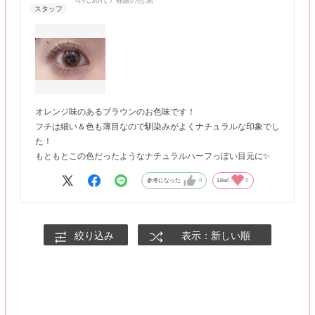
年代:
30代
裸眼の色:
黒
オレンジ味のあるブラウンのお色味です！
フチは細い＆色も薄目なので馴染みがよくナチュラルな印象でし
た！
もともとこの色だったようなナチュラルハーフっぽい目元に✨
参考になった
0
Like!
0
絞り込み
表示：新しい順