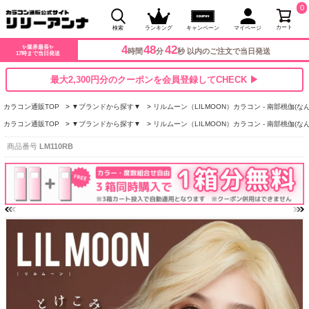
0
カート
検索
ランキング
キャンペーン
マイページ
4
48
41
✨業界最長✨
時間
分
秒 以内のご注文で当日発送
17時まで当日発送
最大2,300円分のクーポンを会員登録してCHECK ▶
カラコン通販TOP
▼ブランドから探す▼
リルムーン（LILMOON）カラコン - 南部桃伽(な
カラコン通販TOP
▼ブランドから探す▼
リルムーン（LILMOON）カラコン - 南部桃伽(な
商品番号
LM110RB