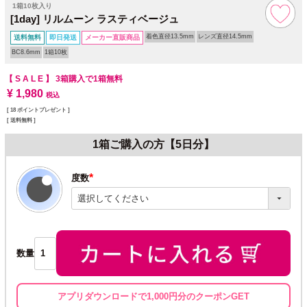
1箱10枚入り
[1day] リルムーン ラスティベージュ
着色直径13.5mm
レンズ直径14.5mm
送料無料
即日発送
メーカー直販商品
BC8.6mm
1箱10枚
【 S A L E 】
3箱購入で1箱無料
¥
1,980
税込
[
18
ポイントプレゼント ]
送料無料
1箱ご購入の方【5日分】
度数
(必
須)
数量
アプリダウンロードで1,000円分のクーポンGET