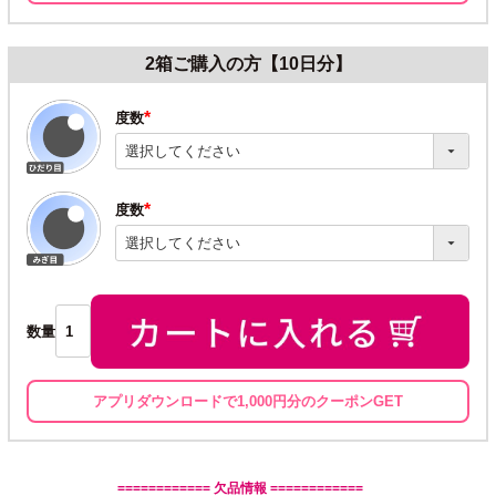
2箱ご購入の方【10日分】
度数
(必
須)
度数
(必
須)
数量
アプリダウンロードで1,000円分のクーポンGET
============ 欠品情報 ============