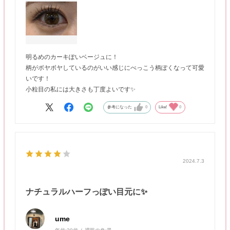
明るめのカーキぽいベージュに！
柄がボヤボヤしているのがいい感じにべっこう柄ぽくなって可愛
いです！
小粒目の私には大きさも丁度よいです✨
参考になった
0
Like!
0
2024.7.3
ナチュラルハーフっぽい目元に✨
ume