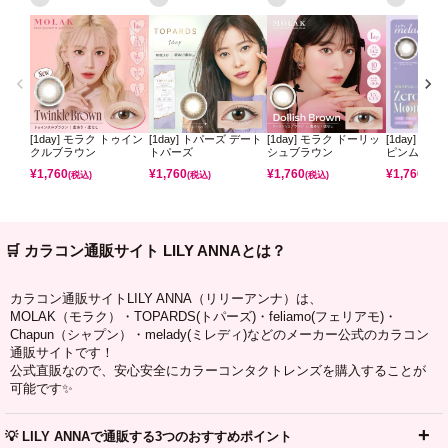
[1day] モラク トゥイン
[1day] トパーズ デート
[1day] モラク ドーリッ
[1day] ミ
クルブラウン
トパーズ
シュブラウン
ピンムーン
¥
1,760
¥
1,760
¥
1,760
¥
1,760
(税込)
(税込)
(税込)
(税込)
🛒 カラコン通販サイト LILY ANNAとは？
カラコン通販サイトLILY ANNA（リリーアンナ）は、
MOLAK（モラク）・TOPARDS(トパーズ)・feliamo(フェリアモ)・
Chapun（シャプン）・melady(ミレディ)などのメーカー公式のカラコン
通販サイトです！
公式直販なので、安心安全にカラーコンタクトレンズを購入することが
可能です✨
💡 LILY ANNAで通販する3つのおすすめポイント