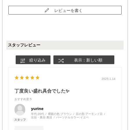
レビューを書く
スタッフレビュー
絞り込み
表示：新しい順
2025.1.14
丁度良い盛れ具合でした✨
おすすめ度
:5
yurine
年代:
20代
裸眼の色:
ブラウン
目の形:
アーモンド目
出目・奥目:
奥目
パーソナルカラー:
イエベ