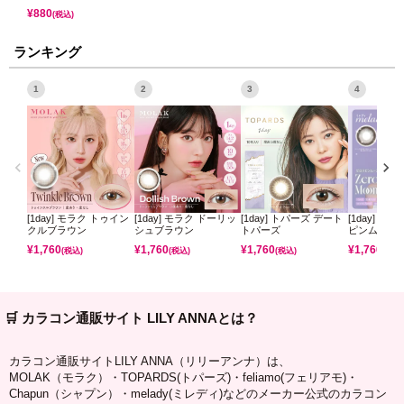
¥
880
(税込)
ランキング
1
2
3
4
[1day] モラク トゥイン
[1day] モラク ドーリッ
[1day] トパーズ デート
[1day] ミ
クルブラウン
シュブラウン
トパーズ
ピンムーン
¥
1,760
¥
1,760
¥
1,760
¥
1,760
(税込)
(税込)
(税込)
(税込)
🛒 カラコン通販サイト LILY ANNAとは？
カラコン通販サイトLILY ANNA（リリーアンナ）は、
MOLAK（モラク）・TOPARDS(トパーズ)・feliamo(フェリアモ)・
Chapun（シャプン）・melady(ミレディ)などのメーカー公式のカラコン