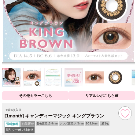
その他カラーこちら
リアルレポこちら📸
1箱1枚入り
[1month] キャンディーマジック キングブラウン
お取寄せ
着色直径13.9mm
レンズ直径14.5mm
BC8.6mm
1箱1枚
送料無料
割引クーポン対象外