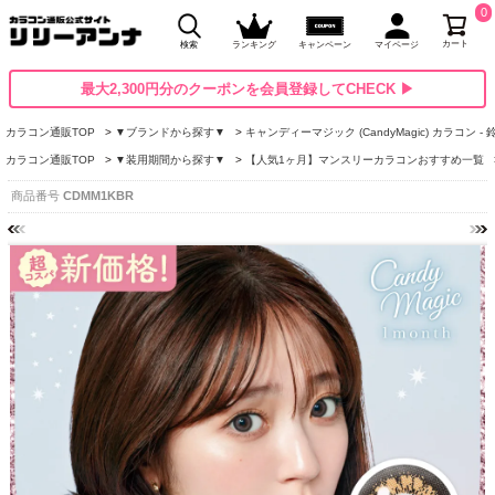
0
カート
検索
ランキング
キャンペーン
マイページ
最大2,300円分のクーポンを会員登録してCHECK ▶
カラコン通販TOP
▼ブランドから探す▼
キャンディーマジック (CandyMagic) カラコン -
カラコン通販TOP
▼装用期間から探す▼
【人気1ヶ月】マンスリーカラコンおすすめ一覧
商品番号
CDMM1KBR