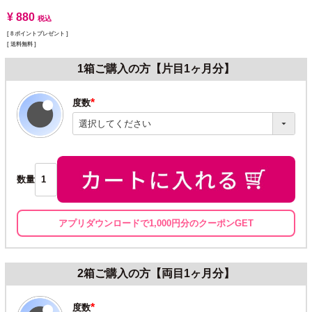
¥
880
税込
[
8
ポイントプレゼント ]
送料無料
1箱ご購入の方【片目1ヶ月分】
度数
(必
須)
数量
アプリダウンロードで1,000円分のクーポンGET
2箱ご購入の方【両目1ヶ月分】
度数