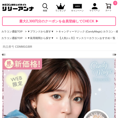
0
カート
検索
ランキング
キャンペーン
マイページ
最大2,300円分のクーポンを会員登録してCHECK ▶
カラコン通販TOP
▼ブランドから探す▼
キャンディーマジック (CandyMagic) カラコン -
カラコン通販TOP
▼装用期間から探す▼
【人気1ヶ月】マンスリーカラコンおすすめ一覧
商品番号
CDMM1GBR