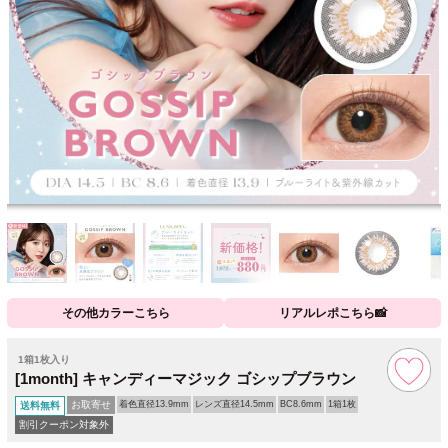
その他カラーこちら
リアルレポこちら📸
1箱1枚入り
[1month] キャンディーマジック ゴシップブラウン
お取寄せ
着色直径13.9mm
レンズ直径14.5mm
BC8.6mm
1箱1枚
送料無料
割引クーポン対象外