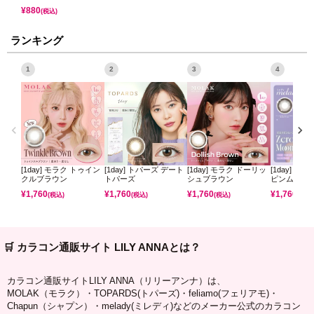
¥
880
(税込)
ランキング
1
2
3
4
[1day] モラク トゥイン
[1day] トパーズ デート
[1day] モラク ドーリッ
[1day] ミ
クルブラウン
トパーズ
シュブラウン
ピンムーン
¥
1,760
¥
1,760
¥
1,760
¥
1,760
(税込)
(税込)
(税込)
(税込)
🛒 カラコン通販サイト LILY ANNAとは？
カラコン通販サイトLILY ANNA（リリーアンナ）は、
MOLAK（モラク）・TOPARDS(トパーズ)・feliamo(フェリアモ)・
Chapun（シャプン）・melady(ミレディ)などのメーカー公式のカラコン