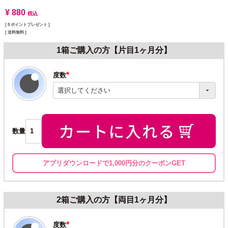
¥
880
税込
[
8
ポイントプレゼント ]
送料無料
1箱ご購入の方【片目1ヶ月分】
度数
(必
須)
数量
アプリダウンロードで1,000円分のクーポンGET
2箱ご購入の方【両目1ヶ月分】
度数