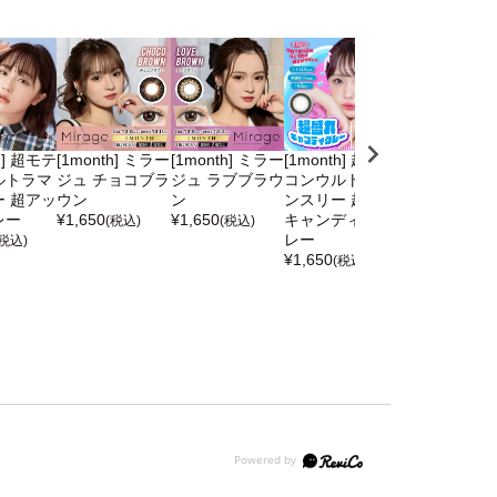
h] 超モテ
[1month] ミラー
[1month] ミラー
[1month] 超モテ
[1month] 超
ルトラマ
ジュ チョコブラ
ジュ ラブブラウ
コンウルトラマ
コンウルトラ
 超アッ
ウン
ン
ンスリー 超盛れ
ンスリー うる
レー
¥
1,650
¥
1,650
キャンディーグ
るモカ
(税込)
(税込)
レー
¥
1,650
(税込)
(税込)
¥
1,650
(税込)