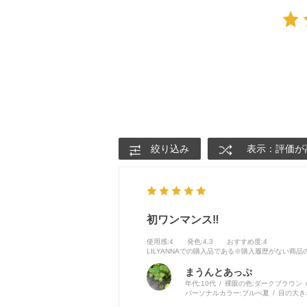
絞り込み
表示：評価が
初ワンマンス‼️
使用感
:4
発色
:4,3
おすすめ度
:4
LILYANNAでの購入品である※購入履歴がない商
まうんとあっぷ
年代:
10代
裸眼の色:
ダークブラウン
パーソナルカラー:
ブルべ夏
目の大き