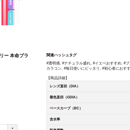
関連ハッシュタグ
スリー 本命ブラ
#透明感
,
#ナチュラル盛れ
,
#イエベおすすめ
,
#
カラコン
,
#毎日使いにピッタリ
,
#初心者におす
【商品詳細】
レンズ直径（DIA）
着色直径（GDIA）
ベースカーブ（BC）
含水率