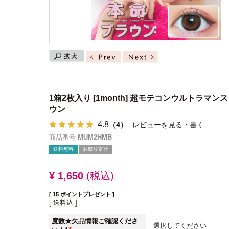
1箱2枚入り
[1month] 超モテコンウルトラマン
ウン
4.8
（4）
レビューを見る・書く
商品番号
MUM2HMB
送料無料
お取り寄せ
¥
1,650
税込
[
15
ポイントプレゼント ]
送料込
度数★欠品情報ご確認くださ