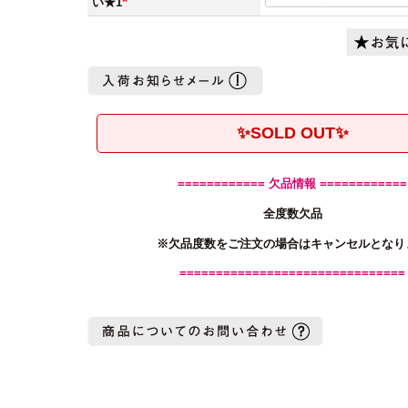
い★1
(必
須)
✨SOLD OUT✨
============ 欠品情報 ============
全度数欠品
※欠品度数をご注文の場合はキャンセルとなり
===============================