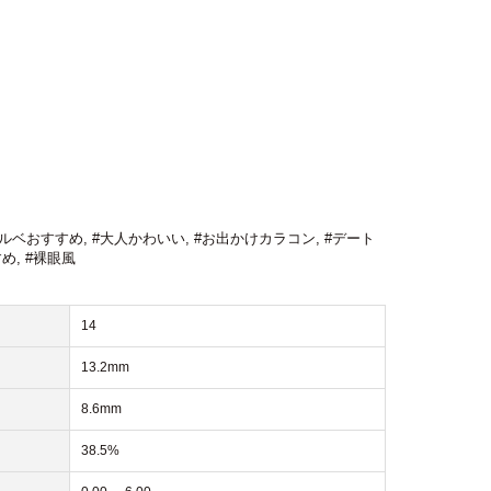
ブルベおすすめ
,
#大人かわいい
,
#お出かけカラコン
,
#デート
すめ
,
#裸眼風
14
13.2mm
8.6mm
38.5%