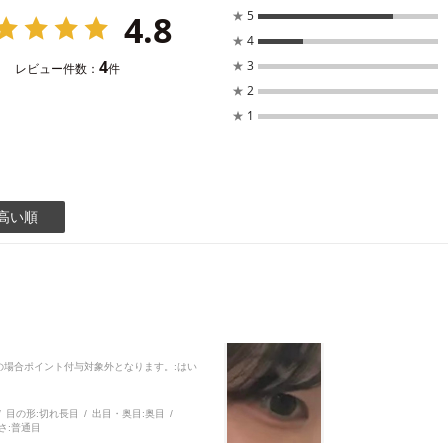
4.8
★
5
★
4
4
★
3
レビュー件数：
件
★
2
★
1
高い順
品の場合ポイント付与対象外となります。
:はい
目の形:
切れ長目
出目・奥目:
奥目
さ:
普通目