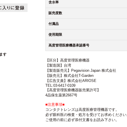
含水率
販売度数
付属品
使用期限
高度管理医療機器承認番号
ます
【区分】高度管理医療機器
【製造国】台湾
【製造販売元】Pegavision Japan 株式会社
【販売元】株式会社T-Garden
【広告文責】株式会社ARIOSE
TEL:03-6417-0109
【高度管理医療機器販売業許可】
4品保生薬第2667号
■注意事項■
コンタクトレンズは高度医療管理機器です。
必ず眼科医の検査・処方を受けてお求めください
ご使用の前に必ず添付文書をお読み下さい。