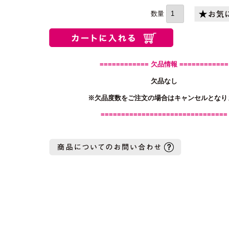
須)
============ 欠品情報 ============
欠品なし
※欠品度数をご注文の場合はキャンセルとなり
===============================