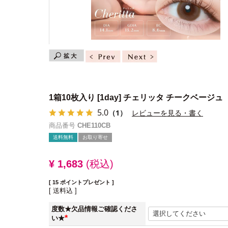
1箱10枚入り
[1day] チェリッタ チークベージュ
5.0
（1）
レビューを見る・書く
商品番号
CHE110CB
送料無料
お取り寄せ
¥
1,683
税込
[
15
ポイントプレゼント ]
送料込
度数★欠品情報ご確認くださ
い★
(必