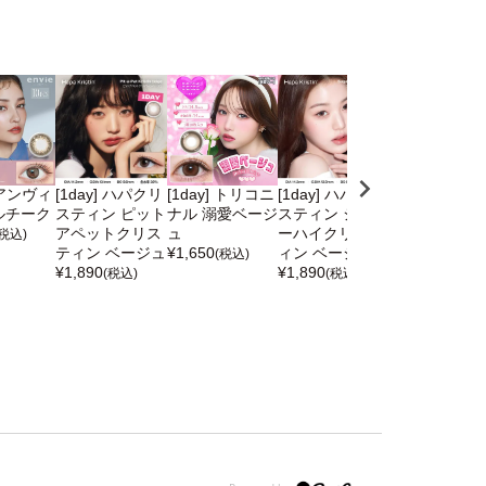
] アンヴィ
[1day] ハパクリ
[1day] トリコニ
[1day] ハパクリ
[1day] ハパ
ルチーク
スティン ピット
ナル 溺愛ベージ
スティン シュガ
スティン ワン
アペットクリス
ュ
ーハイクリステ
ンドオンリー
(税込)
ティン ベージュ
¥
1,650
ィン ベージュ
リスティン ベ
(税込)
¥
1,890
¥
1,890
ジュ
(税込)
(税込)
¥
1,890
(税込)