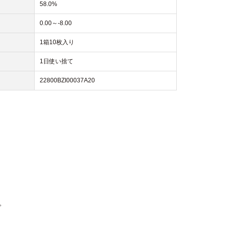
58.0%
0.00～-8.00
1箱10枚入り
1日使い捨て
22800BZI00037A20
。