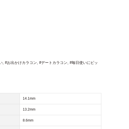
い
,
#お出かけカラコン
,
#デートカラコン
,
#毎日使いにピッ
14.1mm
13.2mm
8.6mm