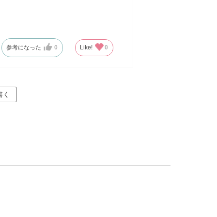
参考になった
0
Like!
0
書く