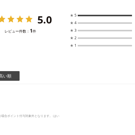
5.0
★
5
★
4
1
★
3
レビュー件数：
件
★
2
★
1
高い順
品の場合ポイント付与対象外となります。
:はい