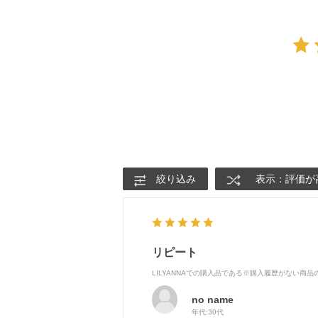
絞り込み
表示：評価が
リピート
LILYANNAでの購入品である※購入履歴がない商
no name
年代:
30代