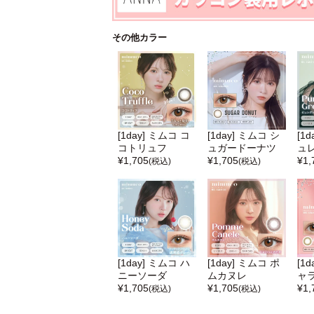
その他カラー
[1day] ミムコ コ
[1day] ミムコ シ
[1
コトリュフ
ュガードーナツ
ュ
¥
1,705
¥
1,705
¥
1,
(税込)
(税込)
[1day] ミムコ ハ
[1day] ミムコ ポ
[1
ニーソーダ
ムカヌレ
ャ
¥
1,705
¥
1,705
¥
1,
(税込)
(税込)