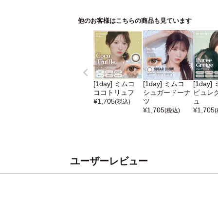
他のお客様はこちらの商品も見ています
[1day] ミムコ
[1day] ミムコ
[1day]
ココトリュフ
シュガードーナ
ピュレ
¥
1,705
ツ
ュ
(税込)
¥
1,705
¥
1,705
(税込)
ユーザーレビュー