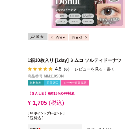
1箱10枚入り
[1day] ミムコ ソルティドーナツ
4.8
（6）
レビューを見る・書く
商品番号
MM110SDN
送料無料
即日発送
メーカー直販商品
【 S A L E 】
6箱15％OFF対象
¥
1,705
税込
[
16
ポイントプレゼント ]
送料込