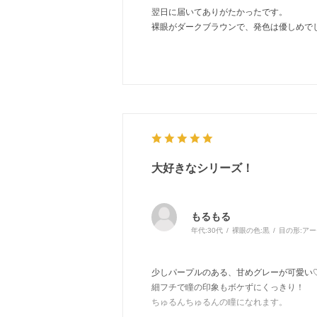
翌日に届いてありがたかったです。
裸眼がダークブラウンで、発色は優しめで
大好きなシリーズ！
もるもる
年代:
30代
裸眼の色:
黒
目の形:
アー
少しパープルのある、甘めグレーが可愛い
細フチで瞳の印象もボケずにくっきり！
ちゅるんちゅるんの瞳になれます。