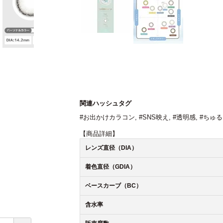
関連ハッシュタグ
#お出かけカラコン
,
#SNS映え
,
#透明感
,
#ちゅ
【商品詳細】
レンズ直径（DIA）
着色直径（GDIA）
ベースカーブ（BC）
含水率