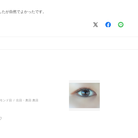
したが自然でよかったです。
モンド目
出目・奥目:
奥目
♡