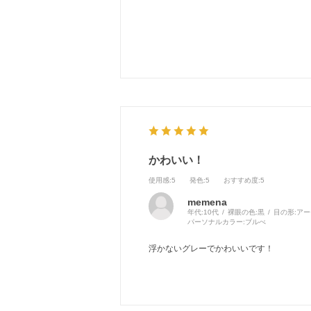
着色13.0なので学生さんも大人も
使いやすいと思います！
かわいい！
使用感
:5
発色
:5
おすすめ度
:5
memena
年代:
10代
裸眼の色:
黒
目の形:
アー
パーソナルカラー:
ブルべ
浮かないグレーでかわいいです！