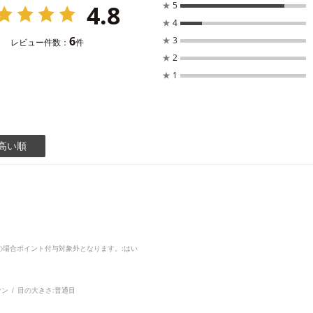
4.8
★
5
★
4
6
★
3
レビュー件数：
件
★
2
★
1
高い順
品の場合ポイント付与対象外となります。
:はい
ウン
目の大きさ:
普通目