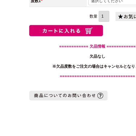
度数1
(必
須)
============ 欠品情報 ============
欠品なし
※欠品度数をご注文の場合はキャンセルとなり
===============================