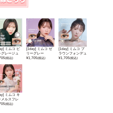
day] ミムコ ピ
[1day] ミムコ ゼ
[1day] ミムコ ブ
レグレージュ
リーグレー
ラウンフォンデュ
705
¥
1,705
¥
1,705
(税込)
(税込)
(税込)
day] ミムコ キ
ラメルスフレ
705
(税込)