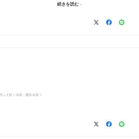
続きを読む
モンド目
出目・奥目:
出目