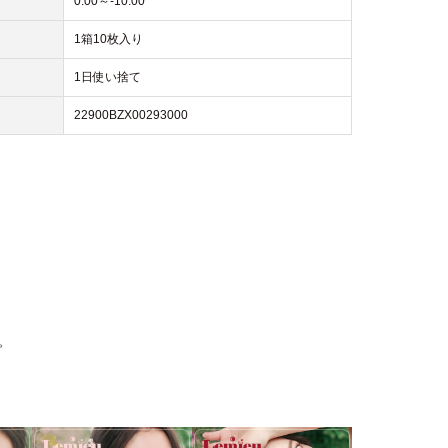
0.00～-10.00
1箱10枚入り
1日使い捨て
22900BZX00293000
。