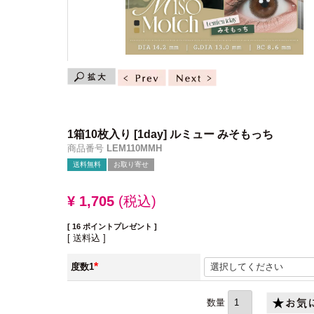
1箱10枚入り
[1day] ルミュー みそもっち
商品番号
LEM110MMH
送料無料
お取り寄せ
¥
1,705
税込
[
16
ポイントプレゼント ]
送料込
度数1
(必
須)