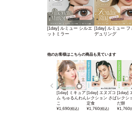
[1day] ルミュー シルエ
[1day] ルミュー 
ットミラー
デュリング
他のお客様はこちらの商品も見ています
[1day] ミキュア
[1day] エヌズコ
[1day
ム ちゅるんわん
レクション さば
レクショ
こ
定食
だ餅
¥
1,690
¥
1,760
¥
1,760
(税込)
(税込)