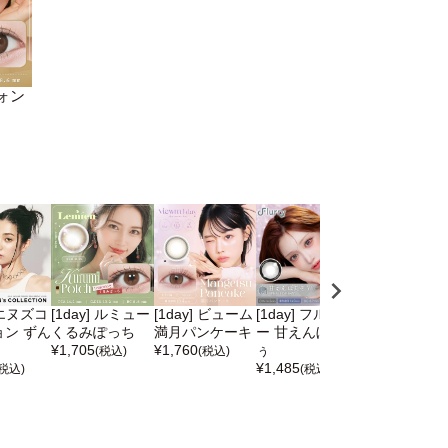
フォン
] エヌズコ
[1day] ルミュー
[1day] ビューム
[1day] フルーリ
[1day] エヌ
ン ずん
くるみぽっち
満月パンケーキ
ー 甘えんぼだぞ
レクション ど
¥
1,705
¥
1,760
ぅ
焼き
(税込)
(税込)
¥
1,485
¥
1,760
(税込)
(税込)
(税込)