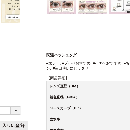
関連ハッシュタグ
#太フチ
,
#ブルベおすすめ
,
#イエベおすすめ
,
#
ン
,
#毎日使いにピッタリ
【商品詳細】
レンズ直径（DIA）
着色直径（GDIA）
ベースカーブ（BC）
含水率