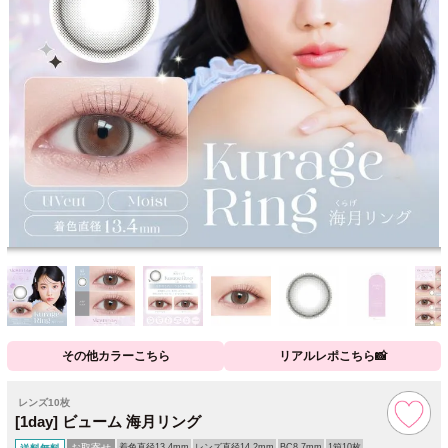
その他カラーこちら
リアルレポこちら📸
レンズ10枚
[1day] ビューム 海月リング
お取寄せ
着色直径13.4mm
レンズ直径14.2mm
BC8.7mm
1箱10枚