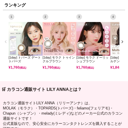
ランキング
1
2
3
4
[1day] トパーズ デート
[1day] モラク トゥイン
[1day] モラク ドーリッ
[1day] コ
トパーズ
クルブラウン
シュブラウン
ルテンパフ
¥
1,760
¥
1,760
¥
1,760
¥
1,848
(税込)
(税込)
(税込)
(税込)
🛒 カラコン通販サイト LILY ANNAとは？
カラコン通販サイトLILY ANNA（リリーアンナ）は、
MOLAK（モラク）・TOPARDS(トパーズ)・feliamo(フェリアモ)・
Chapun（シャプン）・melady(ミレディ)などのメーカー公式のカラコン
通販サイトです！
公式直販なので、安心安全にカラーコンタクトレンズを購入することが