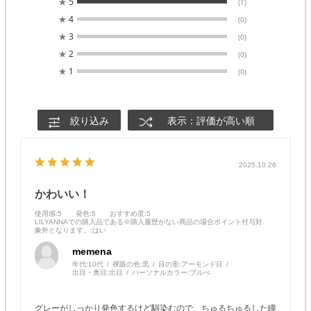
★
5
(1)
★
4
(0)
★
3
(0)
★
2
(0)
★
1
(0)
絞り込み
表示：評価が高い順
2025.10.26
かわいい！
使用感
:5
発色
:5
おすすめ度
:5
LILYANNAでの購入品である※購入履歴がない商品の場合ポイント付与対
象外となります。
:はい
memena
年代:
10代
裸眼の色:
黒
目の形:
アーモンド目
出目・奥目:
出目
パーソナルカラー:
ブルべ
グレーがしっかり発色するけど馴染むので、ちゅるちゅるした瞳