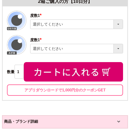
2箱ご購入の方【10日分】
度数1
(必
須)
度数1
(必
須)
数量
アプリダウンロードで1,000円分のクーポンGET
商品・ブランド詳細