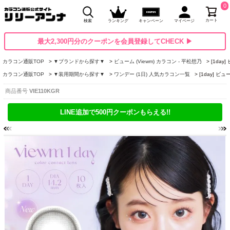
0
カート
検索
ランキング
キャンペーン
マイページ
最大2,300円分のクーポンを会員登録してCHECK ▶
カラコン通販TOP
▼ブランドから探す▼
ビューム (Viewm) カラコン - 平松想乃
[1day
カラコン通販TOP
▼装用期間から探す▼
ワンデー (1日) 人気カラコン一覧
[1day] ビ
商品番号
VIE110KGR
LINE追加で500円クーポンもらえる!!