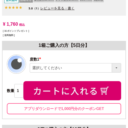
送料無料
レビューを見る・書く
5.0
（1）
¥
1,760
税込
[
16
ポイントプレゼント ]
送料無料
1箱ご購入の方【5日分】
度数1
(必
須)
数量
アプリダウンロードで1,000円分のクーポンGET