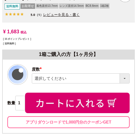
お取寄せ
着色直径13.7mm
レンズ直径14.5mm
BC8.6mm
1箱2枚
送料無料
レビューを見る・書く
5.0
（1）
¥
1,683
税込
[
15
ポイントプレゼント ]
送料無料
1箱ご購入の方【1ヶ月分】
度数
(必
須)
数量
アプリダウンロードで1,000円分のクーポンGET