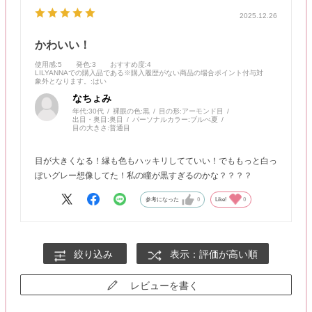
2025.12.26
かわいい！
使用感
:5
発色
:3
おすすめ度
:4
LILYANNAでの購入品である※購入履歴がない商品の場合ポイント付与対
象外となります。
:はい
なちょみ
年代:
30代
裸眼の色:
黒
目の形:
アーモンド目
出目・奥目:
奥目
パーソナルカラー:
ブルべ夏
目の大きさ:
普通目
目が大きくなる！縁も色もハッキリしてていい！でももっと白っ
ぽいグレー想像してた！私の瞳が黒すぎるのかな？？？？
参考になった
0
Like!
0
絞り込み
表示：評価が高い順
レビューを書く