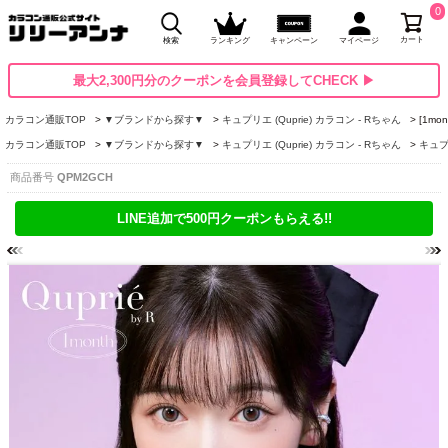
0
カート
検索
ランキング
キャンペーン
マイページ
最大2,300円分のクーポンを会員登録してCHECK ▶
カラコン通販TOP
▼ブランドから探す▼
キュプリエ (Quprie) カラコン - Rちゃん
[1m
カラコン通販TOP
▼ブランドから探す▼
キュプリエ (Quprie) カラコン - Rちゃん
キュプリ
商品番号
QPM2GCH
LINE追加で500円クーポンもらえる!!