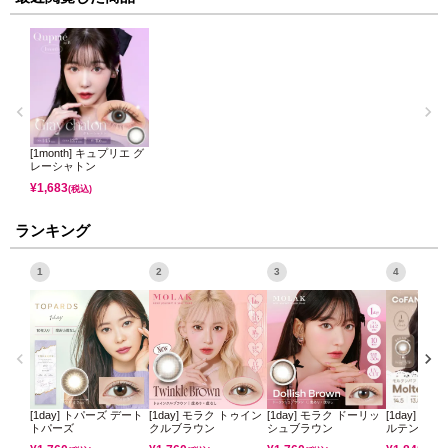
[1month] キュプリエ グ
レーシャトン
¥
1,683
(税込)
ランキング
1
2
3
4
[1day] トパーズ デート
[1day] モラク トゥイン
[1day] モラク ドーリッ
[1day] コ
トパーズ
クルブラウン
シュブラウン
ルテンパフ