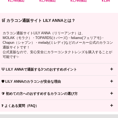
¥
1,760
¥
1,760
¥
1,760
¥
1,848
(税込)
(税込)
(税込)
(税込)
🛒 カラコン通販サイト LILY ANNAとは？
カラコン通販サイトLILY ANNA（リリーアンナ）は、
MOLAK（モラク）・TOPARDS(トパーズ)・feliamo(フェリアモ)・
Chapun（シャプン）・melady(ミレディ)などのメーカー公式のカラコン
通販サイトです！
公式直販なので、安心安全にカラーコンタクトレンズを購入することが
可能です✨
💡 LILY ANNAで通販する3つのおすすめポイント
🛡️ LILY ANNAのカラコンが安全な理由
🔰 初めての方へのおすすめするカラコンの選び方
❓ よくある質問（FAQ）