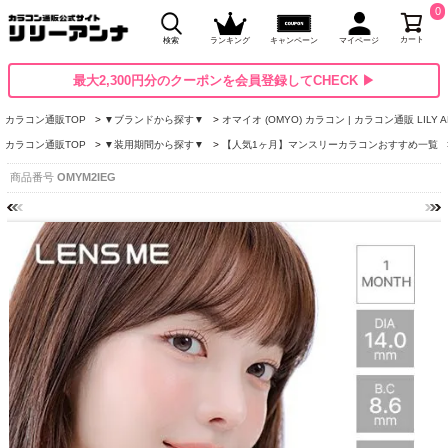
0
カート
検索
ランキング
キャンペーン
マイページ
最大2,300円分のクーポンを会員登録してCHECK ▶
カラコン通販TOP
▼ブランドから探す▼
オマイオ (OMYO) カラコン | カラコン通販 LILY
カラコン通販TOP
▼装用期間から探す▼
【人気1ヶ月】マンスリーカラコンおすすめ一覧
商品番号
OMYM2IEG