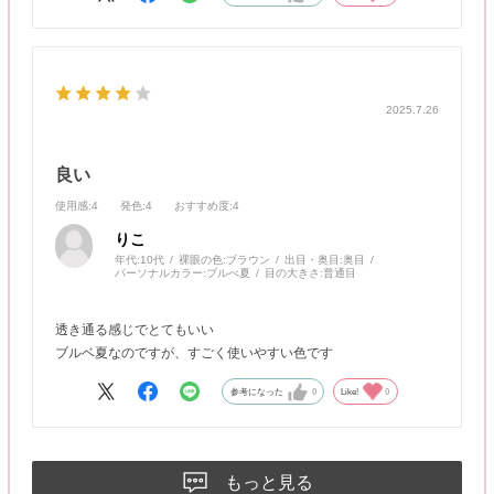
2025.7.26
良い
使用感
:4
発色
:4
おすすめ度
:4
りこ
年代:
10代
裸眼の色:
ブラウン
出目・奥目:
奥目
パーソナルカラー:
ブルべ夏
目の大きさ:
普通目
透き通る感じでとてもいい
ブルベ夏なのですが、すごく使いやすい色です
参考になった
0
Like!
0
もっと見る