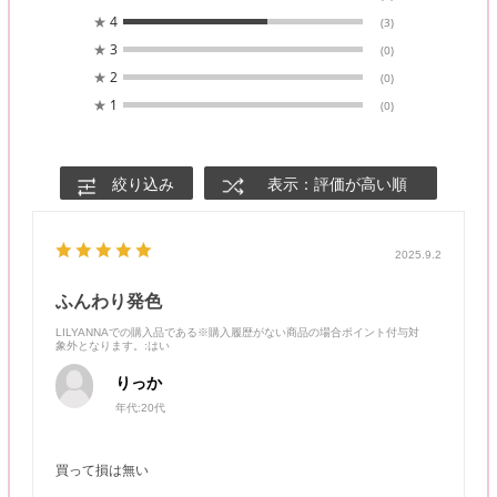
★
4
(3)
★
3
(0)
★
2
(0)
★
1
(0)
絞り込み
表示：評価が高い順
2025.9.2
ふんわり発色
LILYANNAでの購入品である※購入履歴がない商品の場合ポイント付与対
象外となります。
:はい
りっか
年代:
20代
買って損は無い