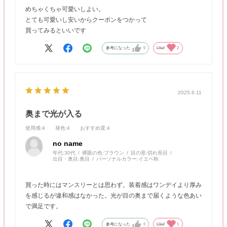
めちゃくちゃ可愛いしよい。
とても可愛いし安いからクーポンをつかって
買ってみるといいです
参考になった
0
Like!
2
2025.6.11
奥まで光が入る
使用感
:4
発色
:4
おすすめ度
:4
no name
年代:
30代
裸眼の色:
ブラウン
目の形:
切れ長目
出目・奥目:
奥目
パーソナルカラー:
イエベ秋
買った時にはマンスリーとは思わず。装着感はワンデイより厚み
を感じるが違和感はなかった。光が目の奥まで届くような色あい
で満足です。
参考になった
0
Like!
1