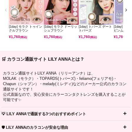
[1day] モラク トゥイン
[1day] モラク ドーリッ
[1day] トパーズ デート
[1day] ミ
クルブラウン
シュブラウン
トパーズ
ピンムーン
¥
1,760
¥
1,760
¥
1,760
¥
1,760
(税込)
(税込)
(税込)
(税込)
🛒 カラコン通販サイト LILY ANNAとは？
カラコン通販サイトLILY ANNA（リリーアンナ）は、
MOLAK（モラク）・TOPARDS(トパーズ)・feliamo(フェリアモ)・
Chapun（シャプン）・melady(ミレディ)などのメーカー公式のカラコン
通販サイトです！
公式直販なので、安心安全にカラーコンタクトレンズを購入することが
可能です✨
💡 LILY ANNAで通販する3つのおすすめポイント
🛡️ LILY ANNAのカラコンが安全な理由