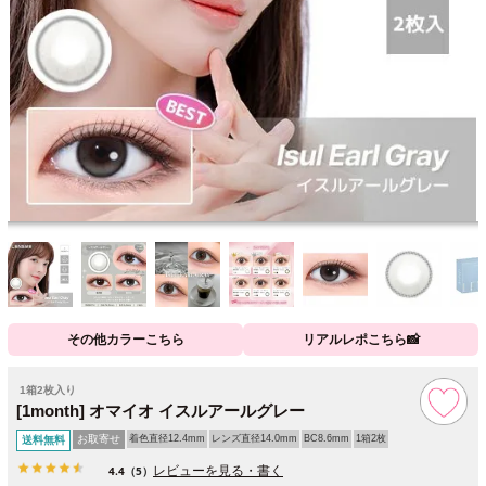
その他カラーこちら
リアルレポこちら📸
1箱2枚入り
[1month] オマイオ イスルアールグレー
お取寄せ
着色直径12.4mm
レンズ直径14.0mm
BC8.6mm
1箱2枚
送料無料
レビューを見る・書く
4.4
（5）