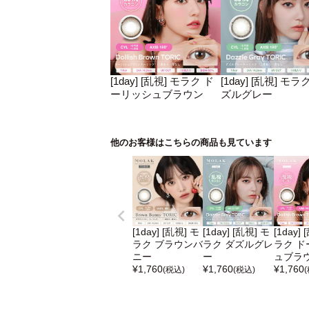
[1day] [乱視] モラク ド
[1day] [乱視] モラ
ーリッシュブラウン
ズルグレー
他のお客様はこちらの商品も見ています
[1day] [乱視] モ
[1day] [乱視] モ
[1day]
ラク ブラウンバ
ラク ダズルグレ
ラク ド
ニー
ー
ュブラ
¥
1,760
¥
1,760
¥
1,760
(税込)
(税込)