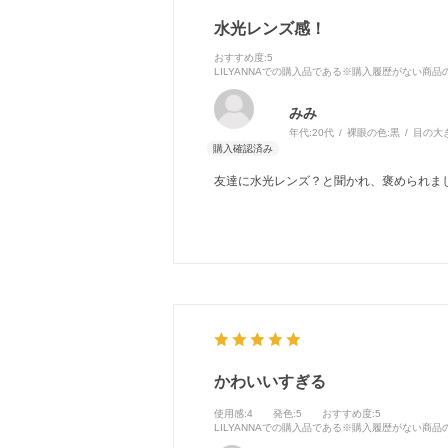
水光レンズ感！
おすすめ度
:5
LILYANNAでの購入品である※購入履歴がない商
みみ
年代:
20代
裸眼の色:
黒
目の大
友達に水光レンズ？と聞かれ、褒められま
かわいいすぎる
使用感
:4
発色
:5
おすすめ度
:5
LILYANNAでの購入品である※購入履歴がない商