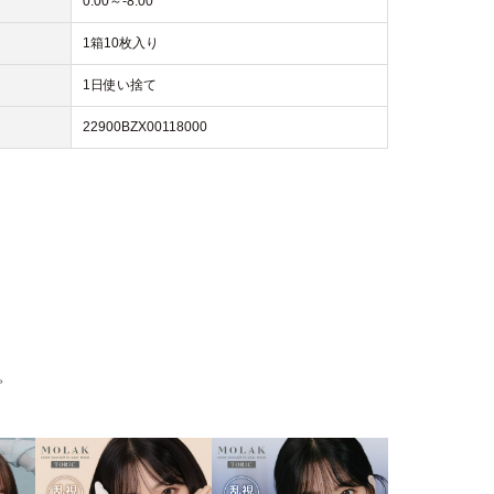
0.00～-8.00
1箱10枚入り
1日使い捨て
22900BZX00118000
。