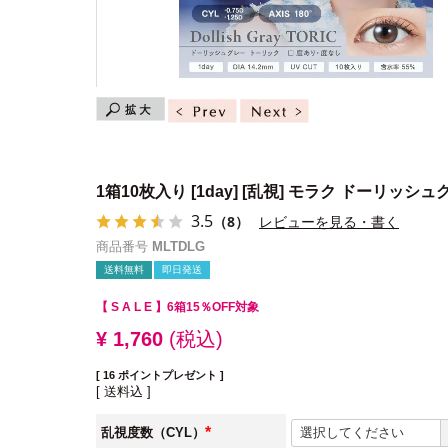
1箱10枚入り
[1day] [乱視] モラク ドーリッシ
3.5
（8）
レビューを見る・書く
商品番号
MLTDLG
送料無料
即日発送
【 S A L E 】
6箱15％OFF対象
¥
1,760
税込
[
16
ポイントプレゼント ]
送料込
乱視度数（CYL）