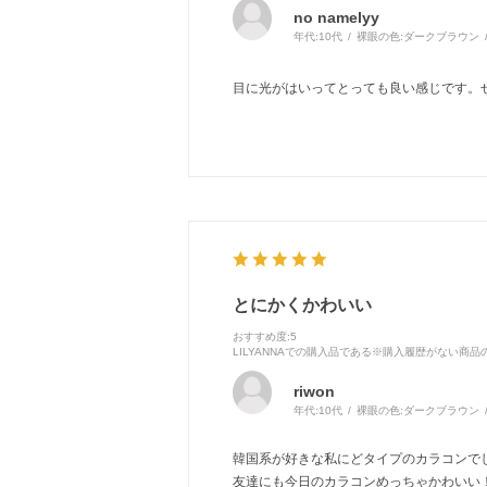
no namelyy
年代:
10代
裸眼の色:
ダークブラウン
目に光がはいってとっても良い感じです。ぜひ
とにかくかわいい
おすすめ度
:5
LILYANNAでの購入品である※購入履歴がない商
riwon
年代:
10代
裸眼の色:
ダークブラウン
韓国系が好きな私にどタイプのカラコンでし
友達にも今日のカラコンめっちゃかわいい！