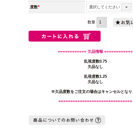
(必
須)
度数
(必
須)
============ 欠品情報 ============
乱視度数0.75
欠品なし
乱視度数1.25
欠品なし
※欠品度数をご注文の場合はキャンセルとなり
===============================