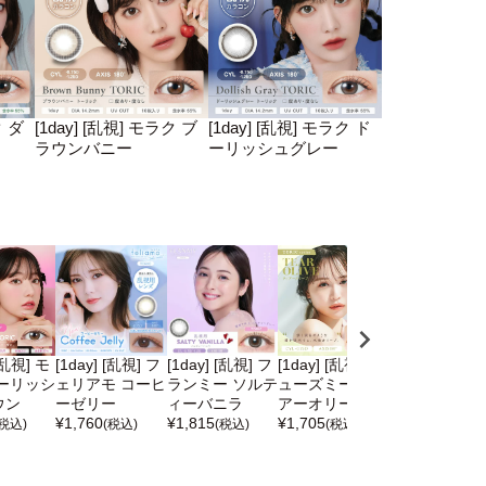
ク ダ
[1day] [乱視] モラク ブ
[1day] [乱視] モラク ド
ラウンバニー
ーリッシュグレー
 [乱視] モ
[1day] [乱視] フ
[1day] [乱視] フ
[1day] [乱視] チ
[1day] [乱視] 
ーリッシ
ェリアモ コーヒ
ランミー ソルテ
ューズミー ティ
パーズ ベイビ
ウン
ーゼリー
ィーバニラ
アーオリーブ
エスプレッソ
¥
1,760
¥
1,815
¥
1,705
¥
1,760
(税込)
(税込)
(税込)
(税込)
(税込)