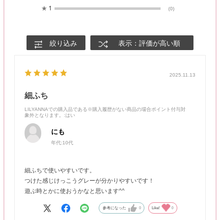
★
1
(0)
絞り込み
表示：評価が高い順
2025.11.13
細ふち
LILYANNAでの購入品である※購入履歴がない商品の場合ポイント付与対
象外となります。
:はい
にも
年代:
10代
細ふちで使いやすいです。
つけた感じけっこうグレーが分かりやすいです！
遊ぶ時とかに使おうかなと思います^^
参考になった
0
Like!
0