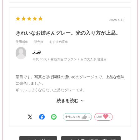
2025.6.12
きれいなお姉さんグレー。光の入り方が上品。
使用感
:5
発色
:5
おすすめ度
:5
ふみ
年代:
30代
裸眼の色:
ブラウン
目の大きさ:
普通目
茶目です。写真とほぼ同様の濃いめのグレージュで、上品な色味
に発色しました。
ギャルっぽくならない上品なグレーです。
瞳に光が入ってくれ、自然と、うるうるした瞳にみせてくれま
続きを読む
す。
直径は13.4mmのため、あまり盛れないのかな？と思っていまし
参考になった
1
Like!
2
たが、個人的な体感としては、13.5〜13.6くらいはあるように感
じました。
大きすぎず、でも、ちゃんと盛れる印象です。