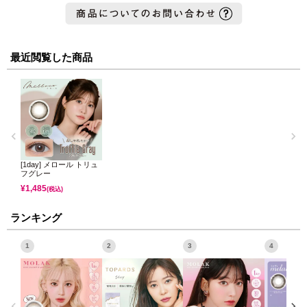
最近閲覧した商品
[1day] メロール トリュ
フグレー
¥
1,485
(税込)
ランキング
1
2
3
4