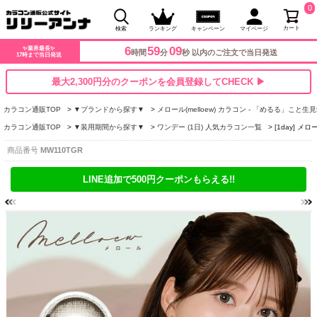
0
カート
検索
ランキング
キャンペーン
マイページ
6
59
08
✨業界最長✨
時間
分
秒 以内のご注文で当日発送
17時まで当日発送
最大2,300円分のクーポンを会員登録してCHECK ▶
カラコン通販TOP
▼ブランドから探す▼
メロール(melloew) カラコン - 「めるる」こ
カラコン通販TOP
▼装用期間から探す▼
ワンデー (1日) 人気カラコン一覧
[1day] 
商品番号
MW110TGR
LINE追加で500円クーポンもらえる!!