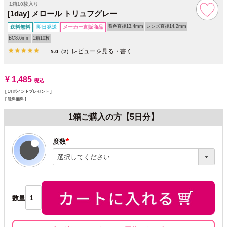
1箱10枚入り
[1day] メロール トリュフグレー
着色直径13.4mm
レンズ直径14.2mm
送料無料
即日発送
メーカー直販商品
BC8.6mm
1箱10枚
レビューを見る・書く
5.0
（2）
¥
1,485
税込
[
14
ポイントプレゼント ]
送料無料
1箱ご購入の方【5日分】
度数
(必
須)
数量