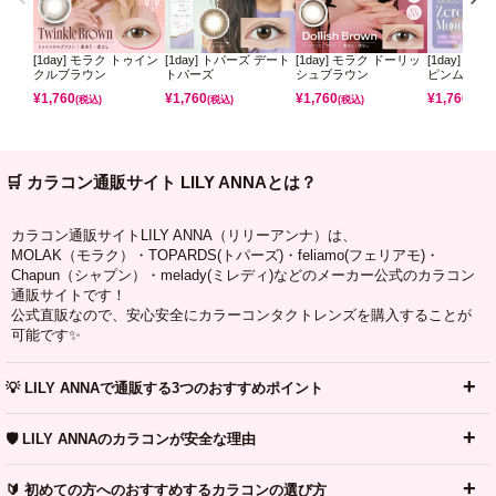
[1day] モラク トゥイン
[1day] トパーズ デート
[1day] モラク ドーリッ
[1day] ミ
クルブラウン
トパーズ
シュブラウン
ピンムーン
¥
1,760
¥
1,760
¥
1,760
¥
1,760
(税込)
(税込)
(税込)
(税込)
🛒 カラコン通販サイト LILY ANNAとは？
カラコン通販サイトLILY ANNA（リリーアンナ）は、
MOLAK（モラク）・TOPARDS(トパーズ)・feliamo(フェリアモ)・
Chapun（シャプン）・melady(ミレディ)などのメーカー公式のカラコン
通販サイトです！
公式直販なので、安心安全にカラーコンタクトレンズを購入することが
可能です✨
💡 LILY ANNAで通販する3つのおすすめポイント
🛡️ LILY ANNAのカラコンが安全な理由
🔰 初めての方へのおすすめするカラコンの選び方