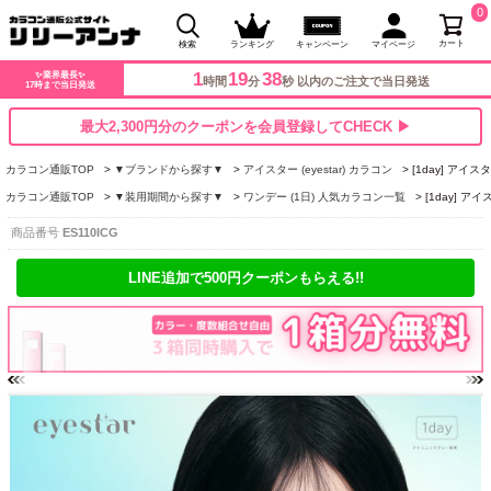
0
カート
検索
ランキング
キャンペーン
マイページ
1
19
37
✨業界最長✨
時間
分
秒 以内のご注文で当日発送
17時まで当日発送
最大2,300円分のクーポンを会員登録してCHECK ▶
カラコン通販TOP
▼ブランドから探す▼
アイスター (eyestar) カラコン
[1day] アイ
カラコン通販TOP
▼装用期間から探す▼
ワンデー (1日) 人気カラコン一覧
[1day] 
商品番号
ES110ICG
LINE追加で500円クーポンもらえる!!