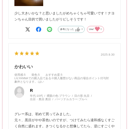
少し大きいかな？と思いましたがめちゃくちゃ可愛いです！ナヨ
ンちゃん目的で買いましたがリピしそうです！
参考になった
0
Like!
0
2025.9.30
かわいい
使用感
:5
発色
:5
おすすめ度
:5
LILYANNAでの購入品である※購入履歴がない商品の場合ポイント付与対
象外となります。
:はい
R
年代:
10代
裸眼の色:
ブラウン
目の形:
丸目
出目・奥目:
奥目
パーソナルカラー:
ブルべ
グレー系は、初めて買ってみました。
元々、黒目がやや茶色いのですが、つけてみたら違和感なくすご
く自然に盛れます。きつくなるかと想像してたら、逆にすごくや