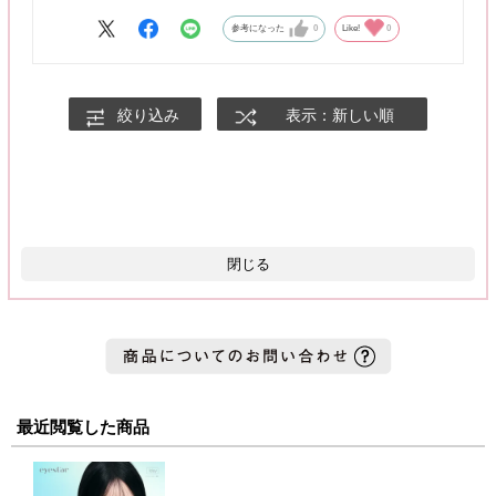
ふんわり太フチ甘めブラウン🧸🍯
体感直径13.3mmで大きすぎず普段使いもしやすい◎
参考になった
0
Like!
0
◆スターフレアグレー（13.2mm）
細フチ艶っぽグレーが韓国お姉さんにしてくれる！
絞り込み
表示：新しい順
デイグローグレーよりダークなグレーのお色でどんなシーンでも
使いやすくて1軍です◎
イエベさんにもおすすめのグレー🐺
◆スターフレアベージュ（13.2mm）
細フチふんわり白っぽベージュ！
抜け感のあるお姉さんっぽい目元に👼
閉じる
体感直径13.4mmでしっかりめに盛れます！
◆アイコニックグレー（13.6mm）
しっかり太フチ水光グレー！ブルーっぽいチャコールっぽいグレ
ーがくりくりおめめにしてくれる🐈‍⬛
光の取り込み量が圧倒的なので奥目さんにもおすすめの一品で
す！🌙
最近閲覧した商品
◆アイコニックブラウン（13.6mm）
しっかり太フチ水光ブラウン！ハイライトは白みのあるベージュ