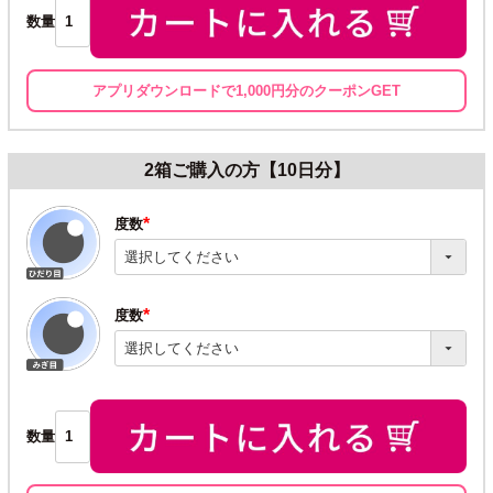
数量
アプリダウンロードで1,000円分のクーポンGET
2箱ご購入の方【10日分】
度数
(必
須)
度数
(必
須)
数量