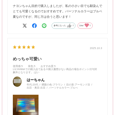
ナヨンちゃん目的で購入しましたが、私の小さい目でも馴染んで
とても可愛くなるのでおすすめです。パーソナルカラーはブルベ
夏なのですが、同じ方は合うと思います！
参考になった
0
Like!
0
2025.10.3
めっちゃ可愛い
使用感
:5
発色
:5
おすすめ度
:5
LILYANNAでの購入品である※購入履歴がない商品の場合ポイント付与対
象外となります。
:はい
はーちゃん
年代:
20代
裸眼の色:
ブラウン
目の形:
アーモンド目
出目・奥目:
出目
パーソナルカラー:
ブルべ