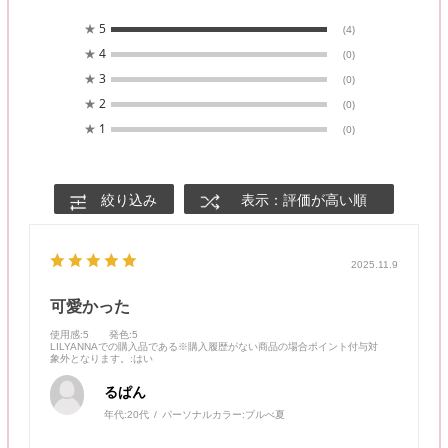
★
5
(4)
★
4
(0)
★
3
(0)
★
2
(0)
★
1
(0)
絞り込み
表示：評価が高い順
2025.11.9
可愛かった
使用感
:5
発色
:5
LILYANNAでの購入品である※購入履歴がない商品の場合ポイント付与対
象外となります。
:はい
るぱん
年代:
20代
パーソナルカラー:
ブルべ夏