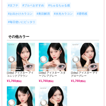
,
,
,
#太フチ
#ブルベおすすめ
#ちゅるちゅる感
,
,
,
,
#お出かけカラコン
#奥目解消
#水光カラコン
#透明感
#毎日使いにピッタリ
その他カラー
[1day] アイスター アイ
[1day] アイスター スタ
[1day] アイスター デイ
コニックブラウン
ーフレアグレー
グローグレー
¥
1,760
¥
1,760
¥
1,760
(税込)
(税込)
(税込)