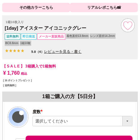
その他カラーこちら
リアルレポこちら📸
1箱10枚入り
[1day] アイスター アイコニックグレー
着色直径13.6mm
レンズ直径14.2mm
送料無料
即日発送
メーカー直販商品
BC8.6mm
1箱10枚
レビューを見る・書く
5.0
（4）
【 S A L E 】 3箱購入で1箱無料
¥
1,760
税込
[
16
ポイントプレゼント ]
送料無料
1箱ご購入の方【5日分】
度数
(必
須)