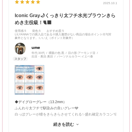
2025.10.1
Iconic Gray🌙くっきり太フチ水光ブラウンきら
めき主役級！🐈‍⬛
使用感
:5
発色
:5
おすすめ度
:5
LILYANNAでの購入品である※購入履歴がない商品の場合ポイント付与対
象外となります。
:いいえ（ポイント対象外）
ume
年代:
30代
裸眼の色:
黒
目の形:
アーモンド目
出目・奥目:
奥目
パーソナルカラー:
イエベ春
◆デイグローグレー（13.2mm）
ふんわり太フチで馴染みの良いグレー🩶
白っぽグレーが瞳をきらきらさせてくれる✨盛れ確定カラコン🫧
続きを読む
◆デイグローブラウン（13.2mm）