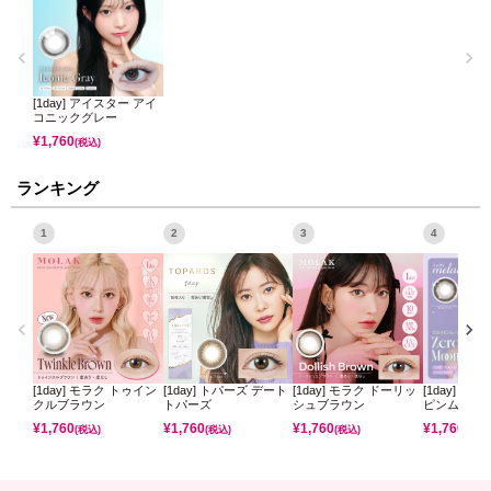
のお色🐿️
グレーよりさらに光を取りこんでくれて、舞台上でスポットライ
トを浴びているような輝き🏆
[1day] アイスター アイ
コニックグレー
¥
1,760
(税込)
ランキング
1
2
3
4
[1day] モラク トゥイン
[1day] トパーズ デート
[1day] モラク ドーリッ
[1day] ミ
クルブラウン
トパーズ
シュブラウン
ピンムーン
¥
1,760
¥
1,760
¥
1,760
¥
1,760
(税込)
(税込)
(税込)
(税込)