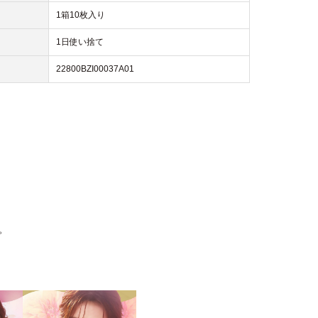
1箱10枚入り
1日使い捨て
22800BZI00037A01
。