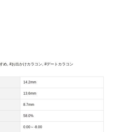
すめ
,
#お出かけカラコン
,
#デートカラコン
14.2mm
13.6mm
8.7mm
58.0%
0.00～-8.00