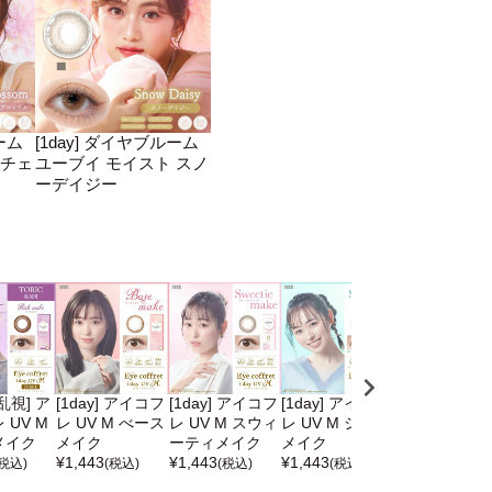
ーム
[1day] ダイヤブルーム
 チェ
ユーブイ モイスト スノ
ーデイジー
 [乱視] ア
[1day] アイコフ
[1day] アイコフ
[1day] アイコフ
[1day] アイ
 UV M
レ UV M べース
レ UV M スウィ
レ UV M シアー
レ UV M リッ
メイク
メイク
ーティメイク
メイク
メイク
¥
1,443
¥
1,443
¥
1,443
¥
1,443
(税込)
(税込)
(税込)
(税込)
(税込)