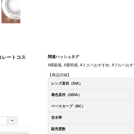
関連ハッシュタグ
 チョコレートコス
#裸眼風
,
#透明感
,
#イエベおすすめ
,
#ブルベおす
【商品詳細】
レンズ直径（DIA）
着色直径（GDIA）
ベースカーブ（BC）
含水率
販売度数