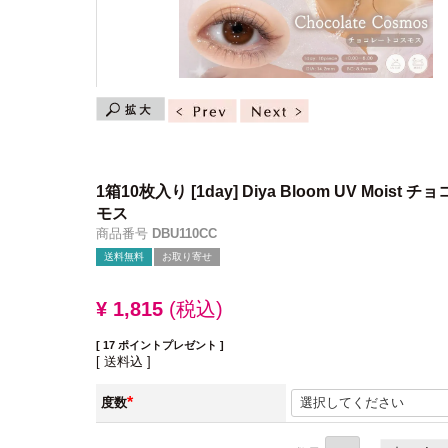
1箱10枚入り
[1day] Diya Bloom UV Moist
モス
商品番号
DBU110CC
送料無料
お取り寄せ
¥
1,815
税込
[
17
ポイントプレゼント ]
送料込
度数
(必
須)