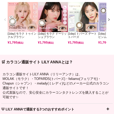
[1day] モラク トゥイン
[1day] モラク ドーリッ
[1day] トパーズ デート
[1day] ミ
クルブラウン
シュブラウン
トパーズ
ピンムーン
¥
1,760
¥
1,760
¥
1,760
¥
1,760
(税込)
(税込)
(税込)
(税込)
🛒 カラコン通販サイト LILY ANNAとは？
カラコン通販サイトLILY ANNA（リリーアンナ）は、
MOLAK（モラク）・TOPARDS(トパーズ)・feliamo(フェリアモ)・
Chapun（シャプン）・melady(ミレディ)などのメーカー公式のカラコン
通販サイトです！
公式直販なので、安心安全にカラーコンタクトレンズを購入することが
可能です✨
💡 LILY ANNAで通販する3つのおすすめポイント