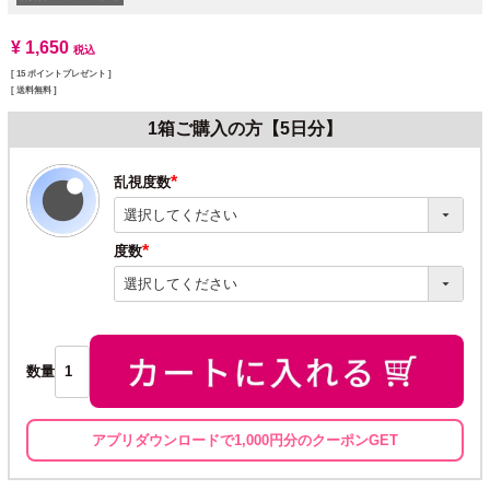
¥
1,650
税込
[
15
ポイントプレゼント ]
送料無料
1箱ご購入の方【5日分】
乱視度数
(必
須)
度数
(必
須)
数量
アプリダウンロードで1,000円分のクーポンGET