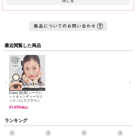
閉じる
最近閲覧した商品
[1day] [乱視] シークレ
ットキャンディーマジ
ック バニラブラウン
¥
1,650
(税込)
ランキング
1
2
3
4