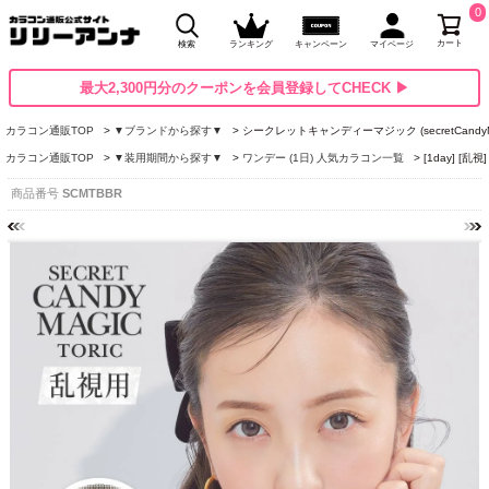
0
カート
検索
ランキング
キャンペーン
マイページ
最大2,300円分のクーポンを会員登録してCHECK ▶
カラコン通販TOP
▼ブランドから探す▼
シークレットキャンディーマジック (secretCandyM
カラコン通販TOP
▼装用期間から探す▼
ワンデー (1日) 人気カラコン一覧
[1day] 
商品番号
SCMTBBR