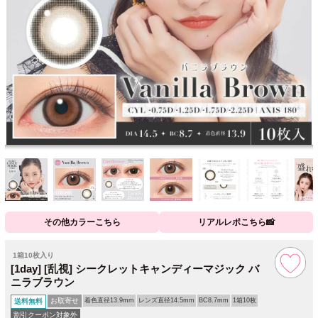
その他カラーこちら
リアルレポこちら📸
1箱10枚入り
[1day] [乱視] シークレットキャンディーマジック バ
ニラブラウン
お取寄せ
着色直径13.9mm
レンズ直径14.5mm
BC8.7mm
1箱10枚
送料無料
割引クーポン対象外