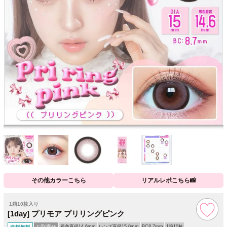
その他カラーこちら
リアルレポこちら📸
1箱10枚入り
[1day] プリモア プリリングピンク
お取寄せ
着色直径14.6mm
レンズ直径15.0mm
BC8.7mm
1箱10枚