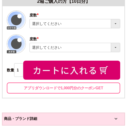
2箱ご購入の方【10日分】
度数
(必
須)
度数
(必
須)
数量
アプリダウンロードで1,000円分のクーポンGET
商品・ブランド詳細