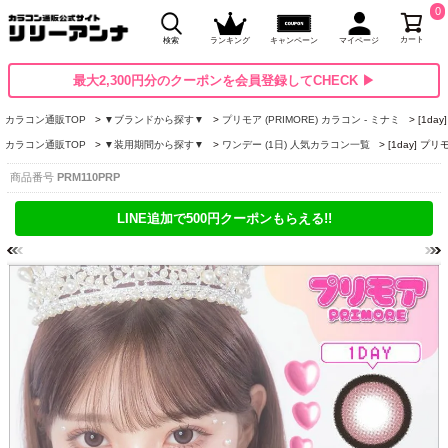
0
カート
検索
ランキング
キャンペーン
マイページ
最大2,300円分のクーポンを会員登録してCHECK ▶
カラコン通販TOP
▼ブランドから探す▼
プリモア (PRIMORE) カラコン - ミナミ
[1d
カラコン通販TOP
▼装用期間から探す▼
ワンデー (1日) 人気カラコン一覧
[1day] 
商品番号
PRM110PRP
LINE追加で500円クーポンもらえる!!