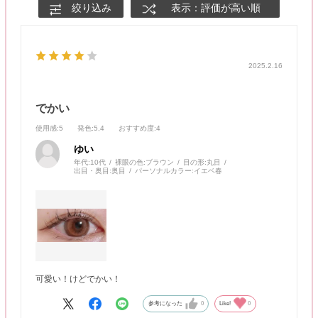
絞り込み
表示：評価が高い順
2025.2.16
でかい
使用感
:5
発色
:5,4
おすすめ度
:4
ゆい
年代:
10代
裸眼の色:
ブラウン
目の形:
丸目
出目・奥目:
奥目
パーソナルカラー:
イエベ春
可愛い！けどでかい！
参考になった
0
Like!
0