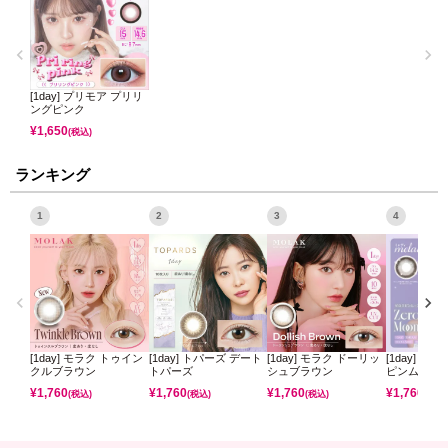
[1day] プリモア プリリ
ングピンク
¥
1,650
(税込)
ランキング
1
2
3
4
[1day] モラク トゥイン
[1day] トパーズ デート
[1day] モラク ドーリッ
[1day] ミ
クルブラウン
トパーズ
シュブラウン
ピンムーン
¥
1,760
¥
1,760
¥
1,760
¥
1,760
(税込)
(税込)
(税込)
(税込)