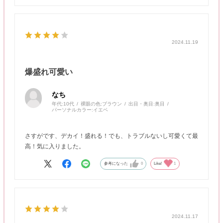
2024.11.19
爆盛れ可愛い
なち
年代:
10代
裸眼の色:
ブラウン
出目・奥目:
奥目
パーソナルカラー:
イエベ
さすがです、デカイ！盛れる！でも、トラブルないし可愛くて最
高！気に入りました。
参考になった
0
Like!
1
2024.11.17