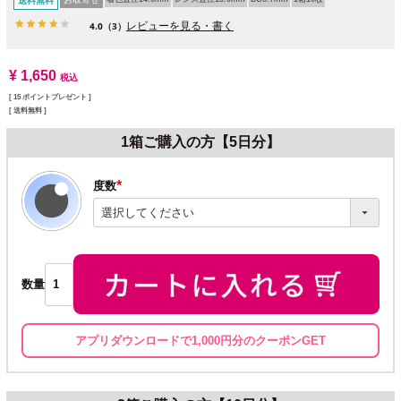
送料無料
レビューを見る・書く
4.0
（3）
¥
1,650
税込
[
15
ポイントプレゼント ]
送料無料
1箱ご購入の方【5日分】
度数
(必
須)
数量
アプリダウンロードで1,000円分のクーポンGET