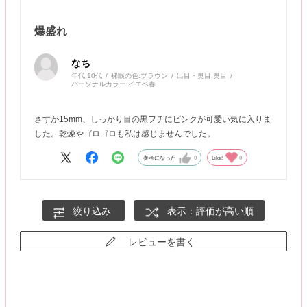
爆盛れ
なち
年代:
10代
裸眼の色:
ブラウン
出目・奥目:
奥目
パーソナルカラー:
イエベ春
さすが15mm、しっかり目の黒フチにピンクが可愛い気に入りま
した。乾燥やゴロゴロも私は感じませんでした。
参考になった
0
Like!
0
絞り込み
表示：評価が高い順
レビューを書く