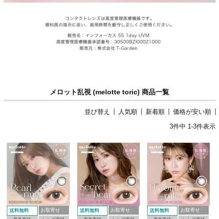
メロット乱視 (melotte toric) 商品一覧
並び替え
人気順
新着順
価格が安い順
3
件中
1
-
3
件表示
お取寄せ
お取寄せ
お取寄せ
送料無料
送料無料
送料無料