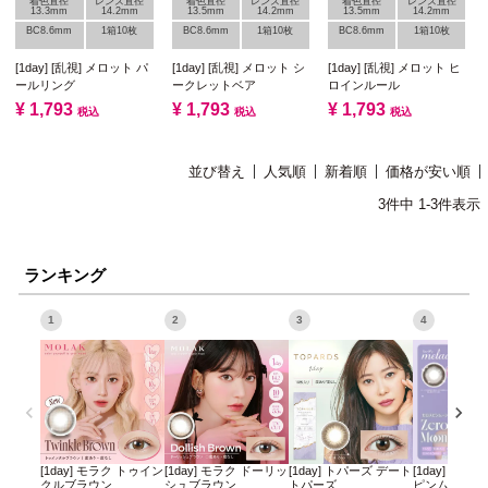
着色直径
レンズ直径
着色直径
レンズ直径
着色直径
レンズ直径
13.3mm
14.2mm
13.5mm
14.2mm
13.5mm
14.2mm
BC8.6mm
1箱10枚
BC8.6mm
1箱10枚
BC8.6mm
1箱10枚
[1day] [乱視] メロット パ
[1day] [乱視] メロット シ
[1day] [乱視] メロット ヒ
ールリング
ークレットベア
ロインルール
¥
1,793
¥
1,793
¥
1,793
税込
税込
税込
並び替え
人気順
新着順
価格が安い順
3
件中
1
-
3
件表示
ランキング
1
2
3
4
[1day] モラク トゥイン
[1day] モラク ドーリッ
[1day] トパーズ デート
[1day] ミレ
クルブラウン
シュブラウン
トパーズ
ピンムーン