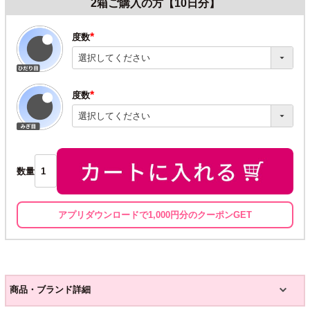
2箱ご購入の方【10日分】
度数
(必
須)
度数
(必
須)
数量
アプリダウンロードで1,000円分のクーポンGET
商品・ブランド詳細