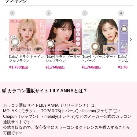
ランキング
1
2
3
4
[1day] モラク トゥイン
[1day] モラク ドーリッ
[1day] トパーズ デート
[1day] ミ
クルブラウン
シュブラウン
トパーズ
ピンムーン
¥
1,760
¥
1,760
¥
1,760
¥
1,760
(税込)
(税込)
(税込)
(税込)
🛒 カラコン通販サイト LILY ANNAとは？
カラコン通販サイトLILY ANNA（リリーアンナ）は、
MOLAK（モラク）・TOPARDS(トパーズ)・feliamo(フェリアモ)・
Chapun（シャプン）・melady(ミレディ)などのメーカー公式のカラコン
通販サイトです！
公式直販なので、安心安全にカラーコンタクトレンズを購入することが
可能です✨