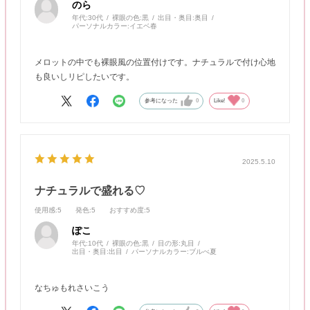
のら
年代:
30代
裸眼の色:
黒
出目・奥目:
奥目
パーソナルカラー:
イエベ春
メロットの中でも裸眼風の位置付けです。ナチュラルで付け心地
も良いしリピしたいです。
参考になった
0
Like!
0
2025.5.10
ナチュラルで盛れる♡
使用感
:5
発色
:5
おすすめ度
:5
ぽこ
年代:
10代
裸眼の色:
黒
目の形:
丸目
出目・奥目:
出目
パーソナルカラー:
ブルべ夏
なちゅもれさいこう