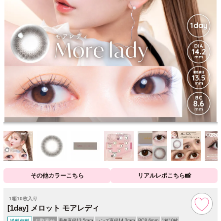
その他カラーこちら
リアルレポこちら📸
1箱10枚入り
[1day] メロット モアレディ
お取寄せ
着色直径13.5mm
レンズ直径14.2mm
BC8.6mm
1箱10枚