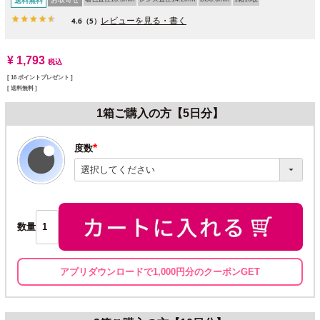
送料無料
レビューを見る・書く
4.6
（5）
¥
1,793
税込
[
16
ポイントプレゼント ]
送料無料
1箱ご購入の方【5日分】
度数
(必
須)
数量
アプリダウンロードで1,000円分のクーポンGET