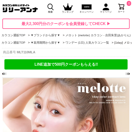
0
カート
検索
ランキング
キャンペーン
マイページ
最大2,300円分のクーポンを会員登録してCHECK ▶
カラコン通販TOP
▼ブランドから探す▼
メロット (melotte) カラコン - 吉田朱里(あかりん)
カラコン通販TOP
▼装用期間から探す▼
ワンデー (1日) 人気カラコン一覧
[1day] メ
商品番号
MLT110MLA
LINE追加で500円クーポンもらえる!!