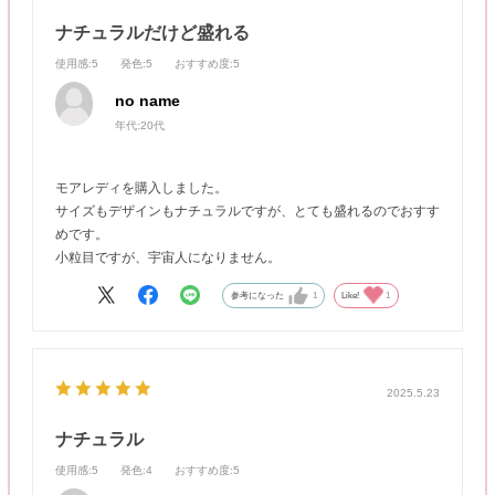
ナチュラルだけど盛れる
使用感
:5
発色
:5
おすすめ度
:5
no name
年代:
20代
モアレディを購入しました。
サイズもデザインもナチュラルですが、とても盛れるのでおすす
めです。
小粒目ですが、宇宙人になりません。
参考になった
1
Like!
1
2025.5.23
ナチュラル
使用感
:5
発色
:4
おすすめ度
:5