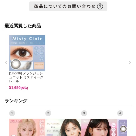
最近閲覧した商品
[1month] メランジェシ
ュエット ミスティーク
レール
¥
1,650
(税込)
ランキング
1
2
3
4