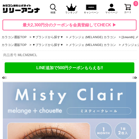
0
カート
検索
ランキング
キャンペーン
マイページ
最大2,300円分のクーポンを会員登録してCHECK ▶
カラコン通販TOP
▼ブランドから探す▼
メランジェ (MELANGE) カラコン
[1mont
カラコン通販TOP
▼ブランドから探す▼
メランジェ (MELANGE) カラコン
メランジェシュエ
商品番号
MLCM2MCL
LINE追加で500円クーポンもらえる!!