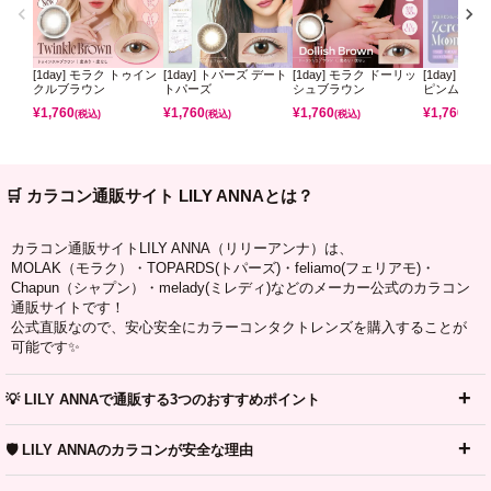
[1day] モラク トゥイン
[1day] トパーズ デート
[1day] モラク ドーリッ
[1day] ミ
クルブラウン
トパーズ
シュブラウン
ピンムーン
¥
1,760
¥
1,760
¥
1,760
¥
1,760
(税込)
(税込)
(税込)
(税込)
🛒 カラコン通販サイト LILY ANNAとは？
カラコン通販サイトLILY ANNA（リリーアンナ）は、
MOLAK（モラク）・TOPARDS(トパーズ)・feliamo(フェリアモ)・
Chapun（シャプン）・melady(ミレディ)などのメーカー公式のカラコン
通販サイトです！
公式直販なので、安心安全にカラーコンタクトレンズを購入することが
可能です✨
💡 LILY ANNAで通販する3つのおすすめポイント
🛡️ LILY ANNAのカラコンが安全な理由