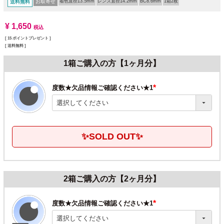
お取寄せ
着色直径13.5mm
レンズ直径14.2mm
BC8.6mm
1箱2枚
送料無料
¥
1,650
税込
[
15
ポイントプレゼント ]
送料無料
1箱ご購入の方【1ヶ月分】
度数★欠品情報ご確認ください★1
(必
須)
✨SOLD OUT✨
2箱ご購入の方【2ヶ月分】
度数★欠品情報ご確認ください★1
(必
須)