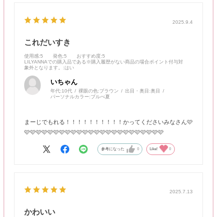
2025.9.4
これだいすき
使用感
:5
発色
:5
おすすめ度
:5
LILYANNAでの購入品である※購入履歴がない商品の場合ポイント付与対
象外となります。
:はい
いちゃん
年代:
10代
裸眼の色:
ブラウン
出目・奥目:
奥目
パーソナルカラー:
ブルべ夏
まーじでもれる！！！！！！！！！！かってくださいみなさん🩷
🩷🩷🩷🩷🩷🩷🩷🩷🩷🩷🩷🩷🩷🩷🩷🩷🩷🩷🩷🩷🩷🩷🩷🩷
参考になった
0
Like!
0
2025.7.13
かわいい