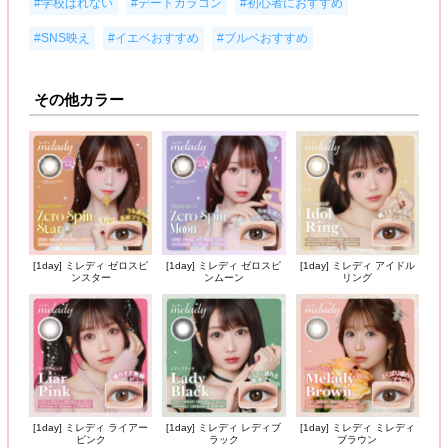
,
,
,
#学校ばれない
#デートカラコン
#初心者におすすめ
,
,
#SNS映え
#イエベおすすめ
#ブルベおすすめ
その他カラー
[1day] ミレディ ゼロスピ
[1day] ミレディ ゼロスピ
[1day] ミレディ アイドル
ンスター
ンムーン
リング
[1day] ミレディ ライアー
[1day] ミレディ レディブ
[1day] ミレディ ミレディ
ピンク
ラック
ブラウン