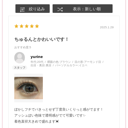
絞り込み
表示：新しい順
2025.1.29
ちゅるんとかわいいです！
おすすめ度
:5
yurine
年代:
20代
裸眼の色:
ブラウン
目の形:
アーモンド目
出目・奥目:
奥目
パーソナルカラー:
イエベ
ぼかしフチでパきっとせず丁度良いくりっと感がでます！
アッシュぽい色味で透明感がでて可愛いです✨
着色直径大きめで盛れます💓