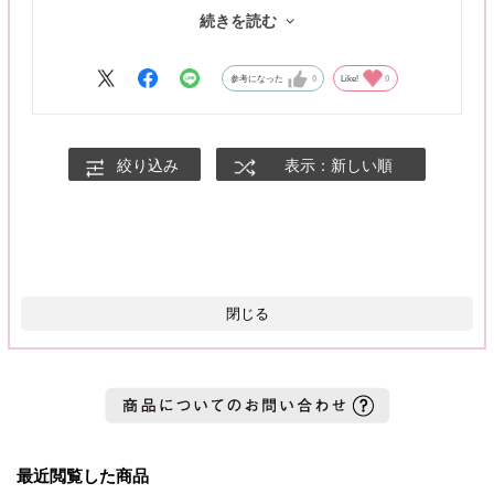
フチのブラックの発色が白目にきらきら感を与えてもともと目の
続きを読む
きれいな感じを作ってくれてる✨
着色直径13.8mmとやや大きめなのも可愛いさが増して好きです
🫶🏻
参考になった
0
Like!
0
絞り込み
表示：新しい順
閉じる
最近閲覧した商品