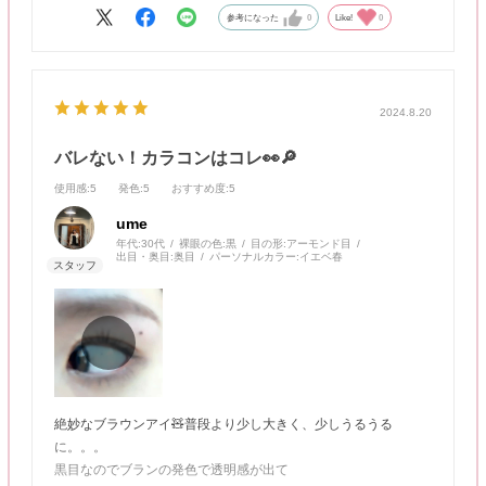
参考になった
0
Like!
0
2024.8.20
バレない！カラコンはコレ👀🔎
使用感
:5
発色
:5
おすすめ度
:5
ume
年代:
30代
裸眼の色:
黒
目の形:
アーモンド目
出目・奥目:
奥目
パーソナルカラー:
イエベ春
絶妙なブラウンアイ🧸普段より少し大きく、少しうるうる
に。。。
黒目なのでブランの発色で透明感が出て