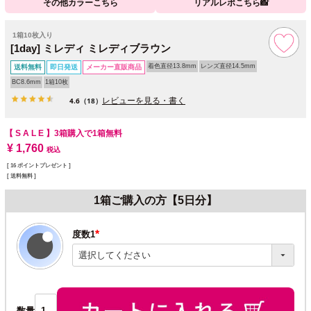
その他カラーこちら
リアルレポこちら📸
1箱10枚入り
[1day] ミレディ ミレディブラウン
着色直径13.8mm
レンズ直径14.5mm
送料無料
即日発送
メーカー直販商品
BC8.6mm
1箱10枚
レビューを見る・書く
4.6
（18）
【 S A L E 】
3箱購入で1箱無料
¥
1,760
税込
[
16
ポイントプレゼント ]
送料無料
1箱ご購入の方【5日分】
度数1
(必
須)
数量