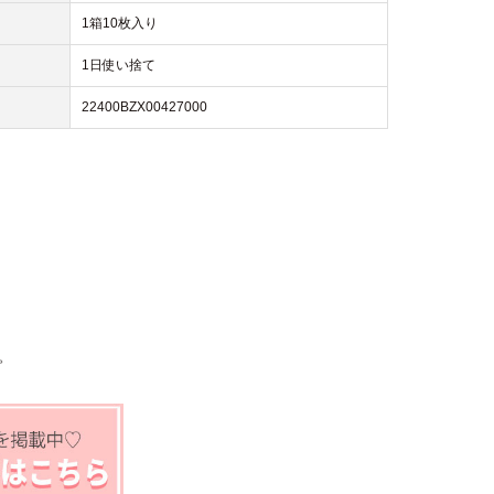
1箱10枚入り
1日使い捨て
22400BZX00427000
。