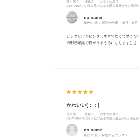
使用感
:5
発色
:5
おすすめ度
:5
LILYANNAでの購入品である※購入履歴がない商
no name
年代:
10代
裸眼の色:
黒
出目・奥目:
ピンクだけどピンクしすぎてなくて幼くな
透明感爆誕で目がうるうるになります(;_;)
かわいい(；；)
使用感
:5
発色
:5
おすすめ度
:5
LILYANNAでの購入品である※購入履歴がない商
no name
年代:
20代
裸眼の色:
ブラウン