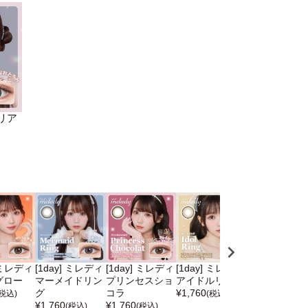
マリア
] ミレディ
[1day] ミレディ
[1day] ミレディ
[1day] ミレディ
[1day] ミレ
グロー
マーメイドリン
プリンセスショ
アイドルリング
ゼロスピンス
グ
コラ
¥
1,760
ー
(税込)
(税込)
¥
1,760
¥
1,760
¥
1,760
(税込)
(税込)
(税込)