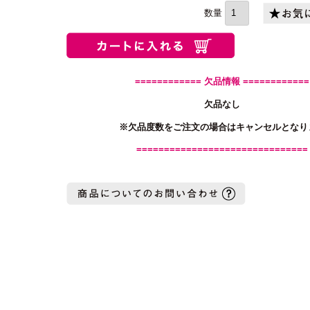
須)
============ 欠品情報 ============
欠品なし
※欠品度数をご注文の場合はキャンセルとなり
===============================