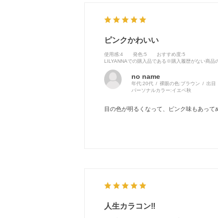
ピンクかわいい
使用感
:4
発色
:5
おすすめ度
:5
LILYANNAでの購入品である※購入履歴がない商
no name
年代:
20代
裸眼の色:
ブラウン
出目
パーソナルカラー:
イエベ秋
目の色が明るくなって、ピンク味もあってめ
人生カラコン‼️