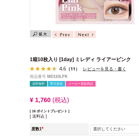
1箱10枚入り
[1day] ミレディ ライアーピンク
4.6
（11）
レビューを見る・書く
商品番号
MD110LPK
送料無料
即日発送
メーカー直販商品
¥
1,760
税込
[
16
ポイントプレゼント ]
送料込
度数1
(必