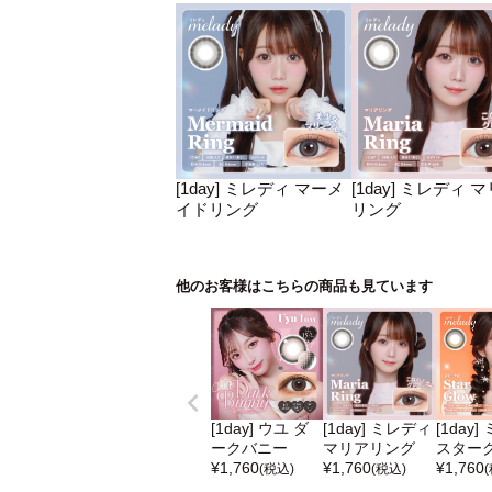
[1day] ミレディ マーメ
[1day] ミレディ 
イドリング
リング
他のお客様はこちらの商品も見ています
[1day] ウユ ダ
[1day] ミレディ
[1day
ークバニー
マリアリング
スター
¥
1,760
¥
1,760
¥
1,760
(税込)
(税込)