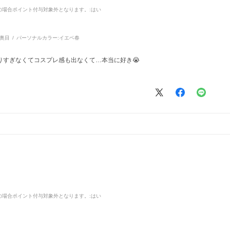
品の場合ポイント付与対象外となります。
:はい
奥目
パーソナルカラー:
イエベ春
りすぎなくてコスプレ感も出なくて…本当に好き😭
品の場合ポイント付与対象外となります。
:はい