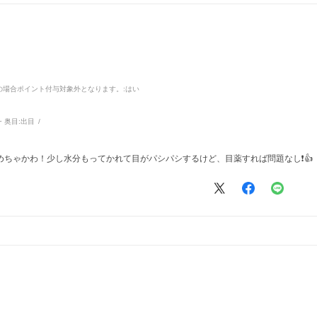
品の場合ポイント付与対象外となります。
:はい
・奥目:
出目
ちゃかわ！少し水分もってかれて目がパシパシするけど、目薬すれば問題なし❗️👍