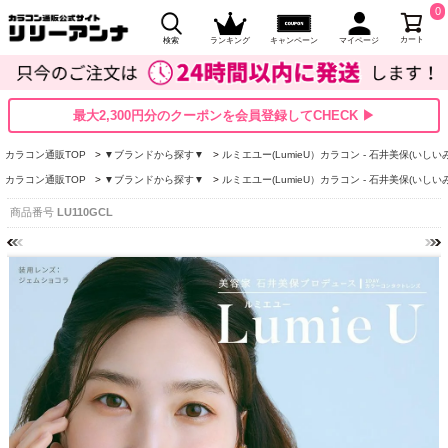
0
カート
検索
ランキング
キャンペーン
マイページ
最大2,300円分のクーポンを会員登録してCHECK ▶
カラコン通販TOP
▼ブランドから探す▼
ルミエユー(LumieU）カラコン - 石井美保(いしい
カラコン通販TOP
▼ブランドから探す▼
ルミエユー(LumieU）カラコン - 石井美保(いしい
商品番号
LU110GCL