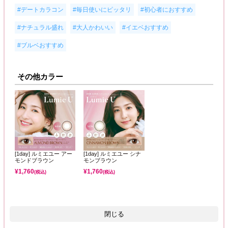
,
,
,
#デートカラコン
#毎日使いにピッタリ
#初心者におすすめ
,
,
,
#ナチュラル盛れ
#大人かわいい
#イエベおすすめ
#ブルベおすすめ
その他カラー
[1day] ルミエユー アー
[1day] ルミエユー シナ
モンドブラウン
モンブラウン
¥
1,760
¥
1,760
(税込)
(税込)
閉じる