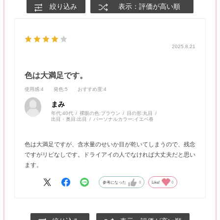
絞り込み
表示：評価が高い順
2025.8.21
色は大満足です。
使用感
:4
発色
:5
おすすめ度
:4
まみ
年代:
40代
裸眼の色:
ブラウン
目の形:
丸目
出目・奥目:
出目
パーソナルカラー:
イエベ春
色は大満足ですが、含水量のせいか目が乾いてしまうので、残念
ですがリピなしです。ドライアイの人でなければ大丈夫だと思い
ます。
参考になった
0
Like!
0