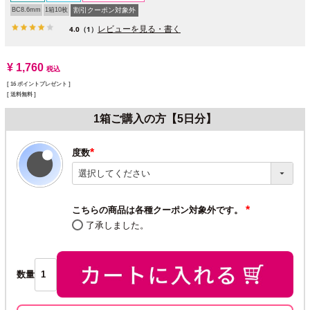
BC8.6mm
1箱10枚
割引クーポン対象外
レビューを見る・書く
4.0
（1）
¥
1,760
税込
[
16
ポイントプレゼント ]
送料無料
1箱ご購入の方【5日分】
度数
(必
須)
こちらの商品は各種クーポン対象外です。
(必
了承しました。
須)
数量