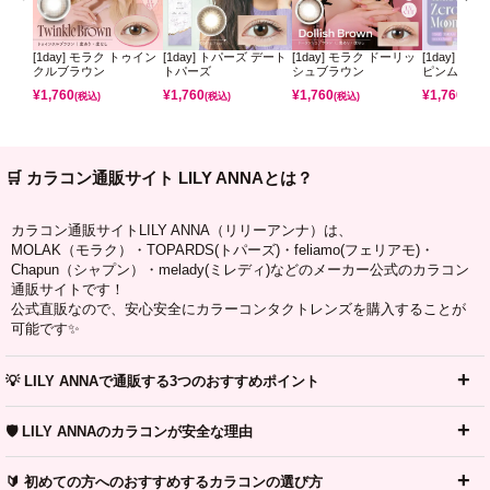
[1day] モラク トゥイン
[1day] トパーズ デート
[1day] モラク ドーリッ
[1day] ミ
クルブラウン
トパーズ
シュブラウン
ピンムーン
¥
1,760
¥
1,760
¥
1,760
¥
1,760
(税込)
(税込)
(税込)
(税込)
🛒 カラコン通販サイト LILY ANNAとは？
カラコン通販サイトLILY ANNA（リリーアンナ）は、
MOLAK（モラク）・TOPARDS(トパーズ)・feliamo(フェリアモ)・
Chapun（シャプン）・melady(ミレディ)などのメーカー公式のカラコン
通販サイトです！
公式直販なので、安心安全にカラーコンタクトレンズを購入することが
可能です✨
💡 LILY ANNAで通販する3つのおすすめポイント
🛡️ LILY ANNAのカラコンが安全な理由
🔰 初めての方へのおすすめするカラコンの選び方