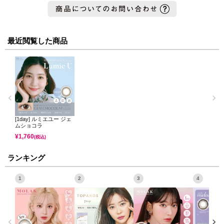
最近閲覧した商品
[1day] ルミエユー ジェ
ムショコラ
¥
1,760
(税込)
ランキング
1
2
3
4