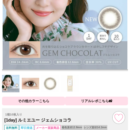
その他カラーこちら
リアルレポこちら📸
1箱10枚入り
[1day] ルミエユー ジェムショコラ
着色直径12.8mm
レンズ直径14.2mm
送料無料
即日発送
メーカー直販商品