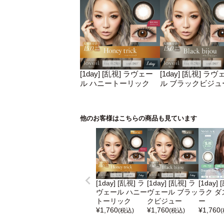
[1day] [乱視] ラヴェー
[1day] [乱視] ラヴ
ル ハニートーリック
ル ブラックビジュ
他のお客様はこちらの商品も見ています
[1day] [乱視] ラ
[1day] [乱視] ラ
[1day]
ヴェール ハニー
ヴェール ブラッ
ラク ダ
トーリック
クビジュー
ー
¥
1,760
¥
1,760
¥
1,760
(税込)
(税込)