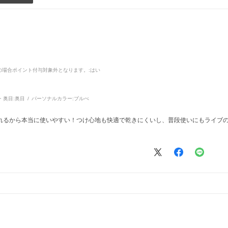
品の場合ポイント付与対象外となります。
:はい
・奥目:
奥目
パーソナルカラー:
ブルべ
れるから本当に使いやすい！つけ心地も快適で乾きにくいし、普段使いにもライブ