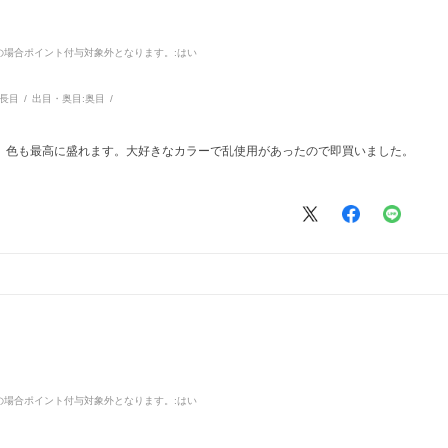
品の場合ポイント付与対象外となります。
:はい
長目
出目・奥目:
奥目
、色も最高に盛れます。大好きなカラーで乱使用があったので即買いました。
品の場合ポイント付与対象外となります。
:はい