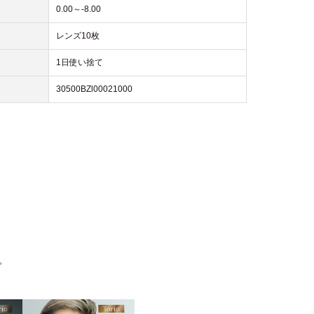
0.00～-8.00
レンズ10枚
1日使い捨て
30500BZl00021000
。