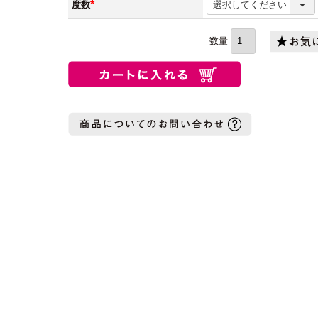
須)
度数
(必
須)