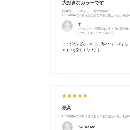
大好きなカラーです
使用感
:5
発色
:5
おすすめ度
:5
LILYANNAでの購入品である※購入履歴がない商
T
年代:
40代
裸眼の色:
黒
目の形:
切れ
パーソナルカラー:
イエベ春
フチが太すぎないので、使いやすいですし
メイクも楽しくなります！
最高
LILYANNAでの購入品である※購入履歴がない商
no name