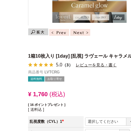
1箱10枚入り
[1day] [乱視] ラヴェール キャラ
5.0
（3）
レビューを見る・書く
商品番号
LVTCRG
送料無料
お取り寄せ
¥
1,760
税込
[
16
ポイントプレゼント ]
送料込
乱視度数（CYL）1
(必