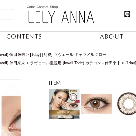
CONTENTS
ABOUT
veil) 倖田來未
[1day] [乱視] ラヴェール キャラメルグロー
veil) 倖田來未
ラヴェール乱視用 (loveil Toric) カラコン - 倖田來未
[1d