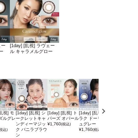
ェー
[1day] [乱視] ラヴェー
ー
ル キャラメルグロー
 [乱視] モ
[1day] [乱視] シ
[1day] [乱視] ト
[1day] [乱視] モ
[1day] [乱視] 
ズルグレ
ークレットキャ
パーズ オパール
ラク ドーリッシ
ラク ドーリッ
ンディーマジッ
¥
1,760
ュグレー
ュブラウン
(税込)
ク バニラブラウ
¥
1,760
¥
1,760
(税込)
(税込)
(税込)
ン