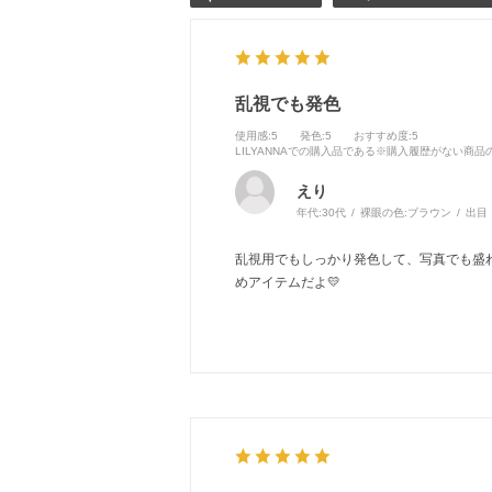
乱視でも発色
使用感
:5
発色
:5
おすすめ度
:5
LILYANNAでの購入品である※購入履歴がない商
えり
年代:
30代
裸眼の色:
ブラウン
出目
乱視用でもしっかり発色して、写真でも盛
めアイテムだよ💛