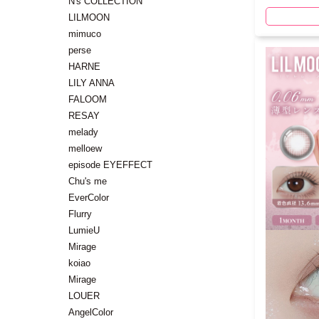
N's COLLECTION
LILMOON
mimuco
perse
HARNE
LILY ANNA
FALOOM
RESAY
melady
melloew
episode EYEFFECT
Chu's me
EverColor
Flurry
LumieU
Mirage
koiao
Mirage
LOUER
AngelColor