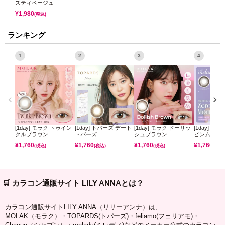
スティベージュ
¥
1,980
(税込)
ランキング
1
2
3
4
[1day] モラク トゥイン
[1day] トパーズ デート
[1day] モラク ドーリッ
[1day] ミ
クルブラウン
トパーズ
シュブラウン
ピンムーン
¥
1,760
¥
1,760
¥
1,760
¥
1,760
(税込)
(税込)
(税込)
(税込)
🛒 カラコン通販サイト LILY ANNAとは？
カラコン通販サイトLILY ANNA（リリーアンナ）は、
MOLAK（モラク）・TOPARDS(トパーズ)・feliamo(フェリアモ)・