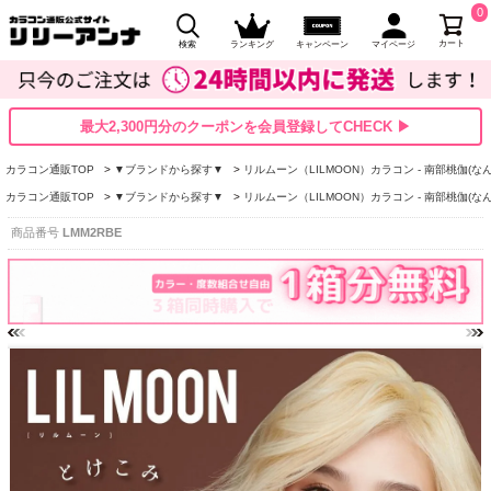
0
カート
検索
ランキング
キャンペーン
マイページ
最大2,300円分のクーポンを会員登録してCHECK ▶
カラコン通販TOP
▼ブランドから探す▼
リルムーン（LILMOON）カラコン - 南部桃伽(な
カラコン通販TOP
▼ブランドから探す▼
リルムーン（LILMOON）カラコン - 南部桃伽(な
商品番号
LMM2RBE