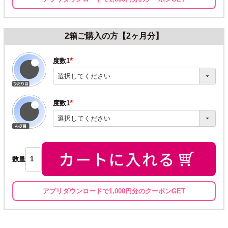
2箱ご購入の方【2ヶ月分】
度数1
(必
須)
度数1
(必
須)
数量
アプリダウンロードで1,000円分のクーポンGET