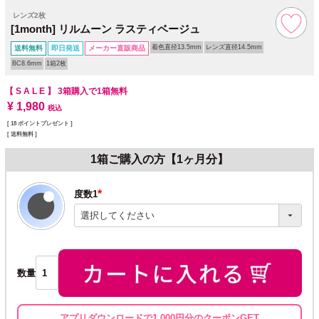
レンズ2枚
[1month] リルムーン ラスティベージュ
着色直径13.5mm
レンズ直径14.5mm
送料無料
即日発送
メーカー直販商品
BC8.6mm
1箱2枚
【 S A L E 】
3箱購入で1箱無料
¥
1,980
税込
[
18
ポイントプレゼント ]
送料無料
1箱ご購入の方【1ヶ月分】
度数1
(必
須)
数量
アプリダウンロードで1,000円分のクーポンGET