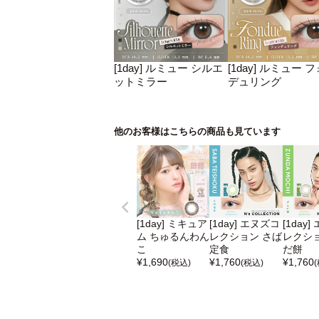
[1day] ルミュー シルエ
[1day] ルミュー 
ットミラー
デュリング
他のお客様はこちらの商品も見ています
[1day] ミキュア
[1day] エヌズコ
[1day
ム ちゅるんわん
レクション さば
レクショ
こ
定食
だ餅
¥
1,690
¥
1,760
¥
1,760
(税込)
(税込)