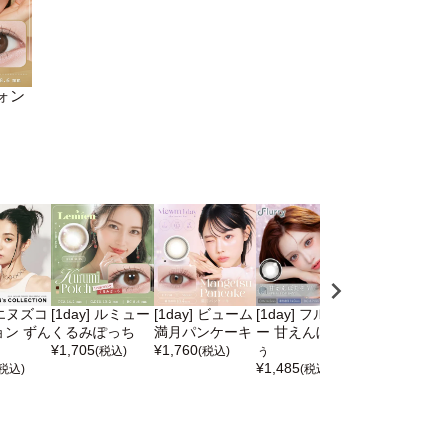
フォン
] エヌズコ
[1day] ルミュー
[1day] ビューム
[1day] フルーリ
[1day] エヌ
ン ずん
くるみぽっち
満月パンケーキ
ー 甘えんぼだぞ
レクション ど
¥
1,705
¥
1,760
ぅ
焼き
(税込)
(税込)
¥
1,485
¥
1,760
(税込)
(税込)
(税込)