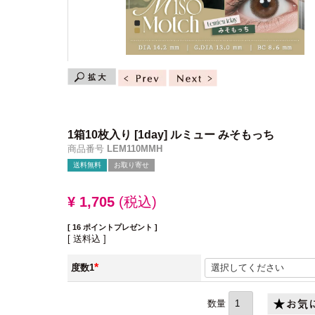
1箱10枚入り
[1day] ルミュー みそもっち
商品番号
LEM110MMH
送料無料
お取り寄せ
¥
1,705
税込
[
16
ポイントプレゼント ]
送料込
度数1
(必
須)