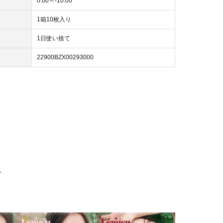
0.00～-10.00
1箱10枚入り
1日使い捨て
22900BZX00293000
。