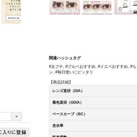
関連ハッシュタグ
#太フチ
,
#ブルベおすすめ
,
#イエベおすすめ
,
#
ン
,
#毎日使いにピッタリ
【商品詳細】
レンズ直径（DIA）
着色直径（GDIA）
ベースカーブ（BC）
含水率