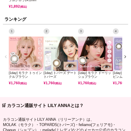
ブルグロウ14.2mm
¥
1,892
(税込)
ランキング
1
2
3
4
[1day] モラク トゥイン
[1day] トパーズ デート
[1day] モラク ドーリッ
[1day] ミ
クルブラウン
トパーズ
シュブラウン
ピンムーン
¥
1,760
¥
1,760
¥
1,760
¥
1,760
(税込)
(税込)
(税込)
(税込)
🛒 カラコン通販サイト LILY ANNAとは？
カラコン通販サイトLILY ANNA（リリーアンナ）は、
MOLAK（モラク）・TOPARDS(トパーズ)・feliamo(フェリアモ)・
Chapun（シャプン）・melady(ミレディ)などのメーカー公式のカラコン