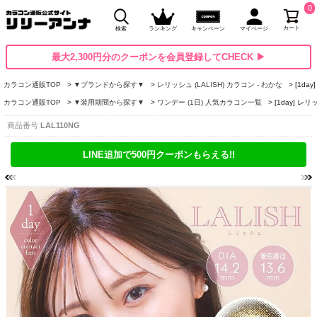
0
カート
検索
ランキング
キャンペーン
マイページ
最大2,300円分のクーポンを会員登録してCHECK ▶
カラコン通販TOP
▼ブランドから探す▼
レリッシュ (LALISH) カラコン - わかな
[1da
カラコン通販TOP
▼装用期間から探す▼
ワンデー (1日) 人気カラコン一覧
[1day] レ
商品番号
LAL110NG
LINE追加で500円クーポンもらえる!!