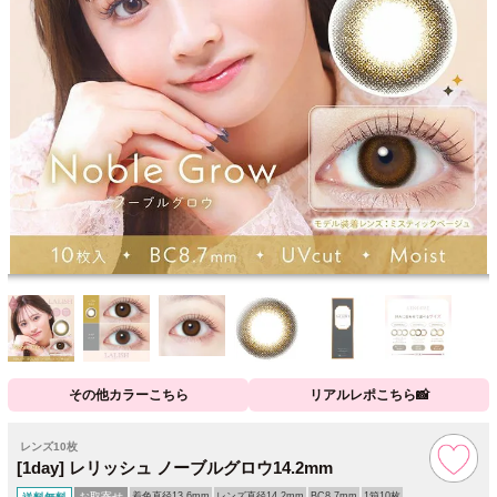
その他カラーこちら
リアルレポこちら📸
レンズ10枚
[1day] レリッシュ ノーブルグロウ14.2mm
お取寄せ
着色直径13.6mm
レンズ直径14.2mm
BC8.7mm
1箱10枚