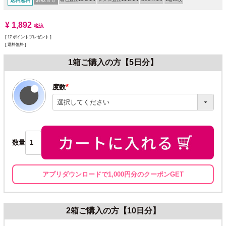
送料無料
¥
1,892
税込
[
17
ポイントプレゼント ]
送料無料
1箱ご購入の方【5日分】
度数
(必
須)
数量
アプリダウンロードで1,000円分のクーポンGET
2箱ご購入の方【10日分】