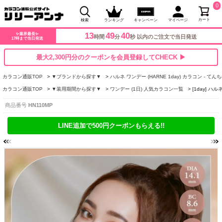
0
カート
検索
ランキング
キャンペーン
マイページ
13
49
39
✨業界最長✨
時間
分
秒 以内のご注文で当日発送
17時まで当日発送
最大2,300円分のクーポンを会員登録してCHECK ▶
カラコン通販TOP
▼ブランドから探す▼
ハルネ ワンデー (HARNE 1day) カラコン - てん
カラコン通販TOP
▼装用期間から探す▼
ワンデー (1日) 人気カラコン一覧
[1day] ハ
商品番号
HN110MP
LINE追加で500円クーポンもらえる!!