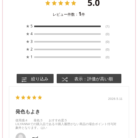
5.0
1
レビュー件数：
件
★
5
(1)
★
4
(0)
★
3
(0)
★
2
(0)
★
1
(0)
絞り込み
表示：評価が高い順
2026.5.11
発色もよき
使用感
:4
発色
:5
おすすめ度
:5
LILYANNAでの購入品である※購入履歴がない商品の場合ポイント付与対
象外となります。
:はい