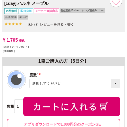
[1day] ハルネ メープル
着色直径13.4mm
レンズ直径14.1mm
送料無料
即日発送
メーカー直販商品
BC8.6mm
1箱10枚
レビューを見る・書く
5.0
（1）
¥
1,705
税込
[
16
ポイントプレゼント ]
送料無料
1箱ご購入の方【5日分】
度数1
(必
須)
数量
アプリダウンロードで1,000円分のクーポンGET