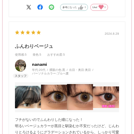
参考になった
0
Like!
0
2024.8.29
ふんわりベージュ
使用感
:5
発色
:5
おすすめ度
:5
nanami
年代:
20代
裸眼の色:
黒
出目・奥目:
奥目
パーソナルカラー:
ブルべ夏
フチがないのでふんわりした瞳になった！
明るいベージュカラーが黒目と馴染むか不安だったけど、じんわ
りとろけるようにグラデーションされているから、しっかり可愛