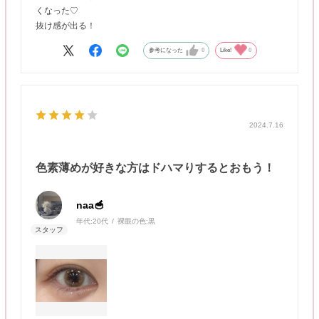
くなった♡
抜け感が出る！
参考になった
0
Like!
0
2024.7.16
色素薄めが好きな方はドハマりするとおもう！
naa🥣
年代:
20代
裸眼の色:
黒