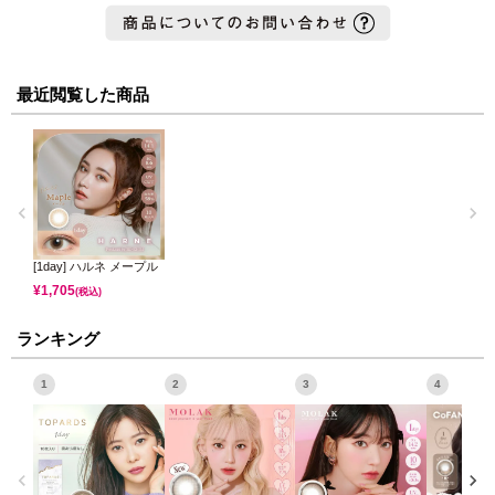
最近閲覧した商品
[1day] ハルネ メープル
¥
1,705
(税込)
ランキング
1
2
3
4