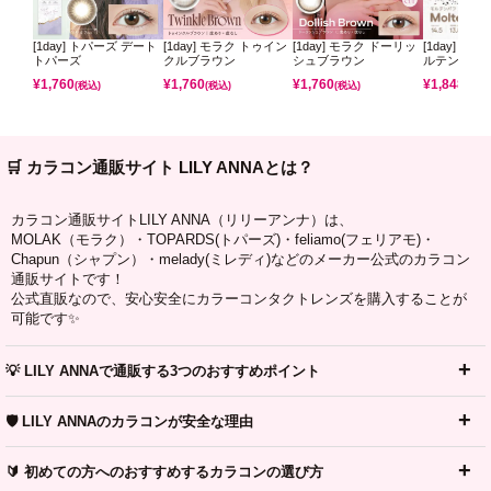
[1day] トパーズ デート
[1day] モラク トゥイン
[1day] モラク ドーリッ
[1day] コ
トパーズ
クルブラウン
シュブラウン
ルテンパフ
¥
1,760
¥
1,760
¥
1,760
¥
1,848
(税込)
(税込)
(税込)
(税込)
🛒 カラコン通販サイト LILY ANNAとは？
カラコン通販サイトLILY ANNA（リリーアンナ）は、
MOLAK（モラク）・TOPARDS(トパーズ)・feliamo(フェリアモ)・
Chapun（シャプン）・melady(ミレディ)などのメーカー公式のカラコン
通販サイトです！
公式直販なので、安心安全にカラーコンタクトレンズを購入することが
可能です✨
💡 LILY ANNAで通販する3つのおすすめポイント
🛡️ LILY ANNAのカラコンが安全な理由
🔰 初めての方へのおすすめするカラコンの選び方