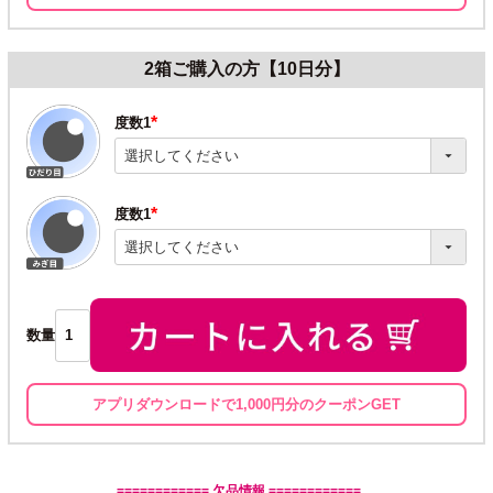
2箱ご購入の方【10日分】
度数1
(必
須)
度数1
(必
須)
数量
アプリダウンロードで1,000円分のクーポンGET
============ 欠品情報 ============