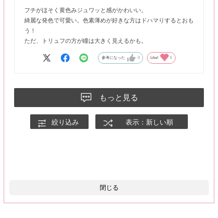
フチがほそく黄色みジュワッと感がかわいい。
綺麗な発色で可愛い。色素薄めが好きな方はドハマりするとおも
う！
ただ、トリュフの方が瞳は大きく見えるかも。
参考になった
0
Like!
0
もっと見る
絞り込み
表示：新しい順
閉じる