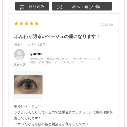
絞り込み
表示：新しい順
2025.1.6
ふんわり明るいベージュの瞳になります！
発色
:4
おすすめ度
:5
yurine
年代:
20代
裸眼の色:
ブラウン
目の形:
アーモンド目
出目・奥目:
奥目
パーソナルカラー:
イエベ
明るいベージュ✨
フチがふんわりしているので派手過ぎずナチュラルに瞳の印象を
変えてくれます！
イエベだからか肌の色と馴染みが良かったです！