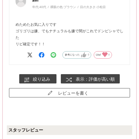
avi
年代:
40代
裸眼の色:
ブラウン
目の大きさ:
小粒目
めためたお気に入りです
ゴリゴリは嫌、でもナチュラルも嫌で間がこれでドンピシャでし
た
リピ確定です！！
参考になった
0
Like!
0
絞り込み
表示：評価が高い順
レビューを書く
スタッフレビュー