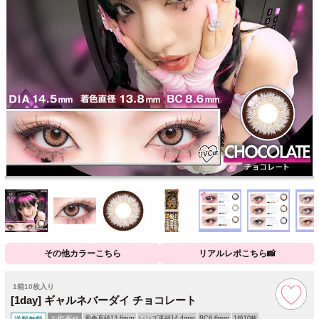
その他カラーこちら
リアルレポこちら📸
1箱10枚入り
[1day] ギャルネバーダイ チョコレート
お取寄せ
着色直径13.6mm
レンズ直径14.4mm
BC8.6mm
1箱10枚