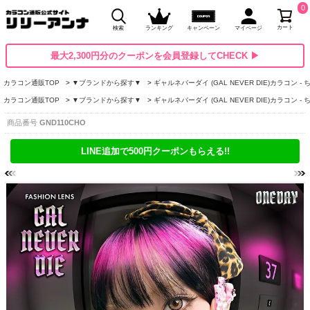
0
カート
検索
ランキング
キャンペーン
マイページ
最大2,300円分のクーポンを会員登録してCHECK ▶
カラコン通販TOP
▼ブランドから探す▼
ギャルネバーダイ (GAL NEVER DIE)カラコン -
カラコン通販TOP
▼ブランドから探す▼
ギャルネバーダイ (GAL NEVER DIE)カラコン -
商品番号
GND110CHO
LINE追加で500円クーポンもらえる!!