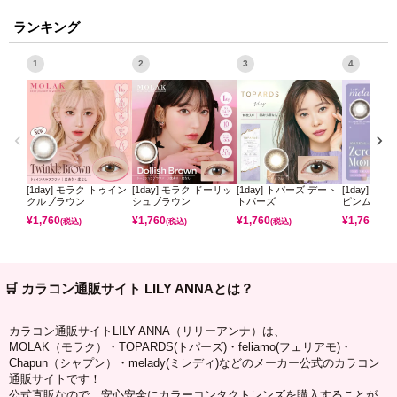
ランキング
1
2
3
4
[1day] モラク トゥイン
[1day] モラク ドーリッ
[1day] トパーズ デート
[1day] ミ
クルブラウン
シュブラウン
トパーズ
ピンムーン
¥
1,760
¥
1,760
¥
1,760
¥
1,760
(税込)
(税込)
(税込)
(税込)
🛒 カラコン通販サイト LILY ANNAとは？
カラコン通販サイトLILY ANNA（リリーアンナ）は、
MOLAK（モラク）・TOPARDS(トパーズ)・feliamo(フェリアモ)・
Chapun（シャプン）・melady(ミレディ)などのメーカー公式のカラコン
通販サイトです！
公式直販なので、安心安全にカラーコンタクトレンズを購入することが