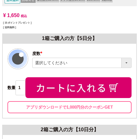
送料無料
¥
1,650
税込
[
15
ポイントプレゼント ]
送料無料
1箱ご購入の方【5日分】
度数
(必
須)
数量
アプリダウンロードで1,000円分のクーポンGET
2箱ご購入の方【10日分】