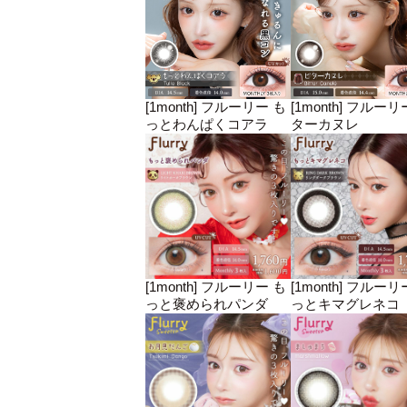
[1month] フルーリー も
[1month] フルーリ
っとわんぱくコアラ
ターカヌレ
[1month] フルーリー も
[1month] フルーリ
っと褒められパンダ
っとキマグレネコ