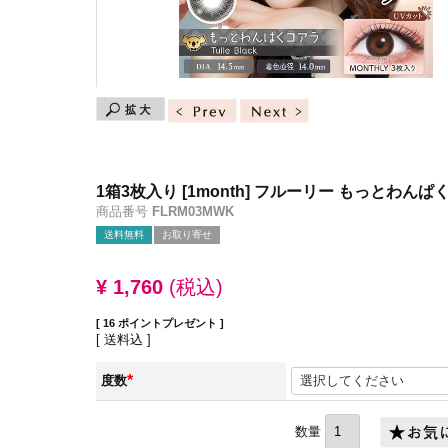
1箱3枚入り
[1month] フルーリー もっとわんぱ
商品番号
FLRM03MWK
送料無料
お取り寄せ
¥
1,760
税込
[
16
ポイントプレゼント ]
送料込
度数
(必
須)