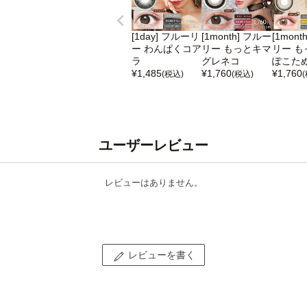
[1day] フルーリ
[1month] フルー
[1mont
ー わんぱくコア
リー もっとキマ
リー も
ラ
グレネコ
ぽこた
¥
1,485
¥
1,760
¥
1,760
(税込)
(税込)
ユーザーレビュー
レビューはありません。
レビューを書く