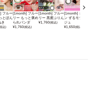
h] フルー
[1month] フルー
[1month] フルー
[1month] シャプ
[1month] フ
っとぽん
リー もっと褒め
リー 黒蜜ぷりん
ン ずるモテベー
リー お月見だ
ぬき
られパンダ
¥
1,760
ジュ
ご
(税込)
¥
1,760
¥
1,650
¥
1,760
(税込)
(税込)
(税込)
(税込)