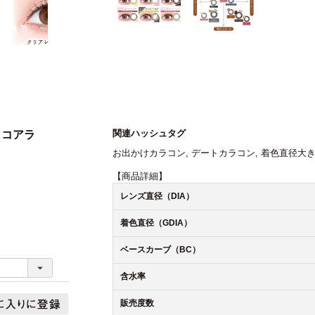
関連ハッシュタグ
くコアラ
お出かけカラコン
,
デートカラコン
,
着色直径大
【商品詳細】
レンズ直径（DIA）
着色直径（GDIA）
ベースカーブ（BC）
含水率
販売度数