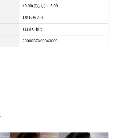
±0.00(度なし)～-6.00
1箱10枚入り
1日使い捨て
23000BZX00343000
。