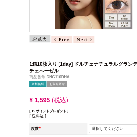
1箱10枚入り
[1day] ドルチェナチュラルグラン
チェヘーゼル
商品番号
DNG110DHA
送料無料
お取り寄せ
¥
1,595
税込
[
15
ポイントプレゼント ]
送料込
度数
(必