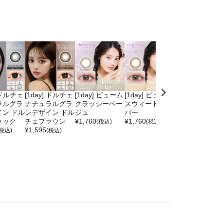
] ドルチェ
[1day] ドルチェ
[1day] ビューム
[1day] ビューム
[1day] バン
ラルグラ
ナチュラルグラ
クラッシーベー
スウィートアン
ィンテージ ヴ
ン ドル
ンデザイン ドル
ジュ
バー
ンテージベア
ラック
チェブラウン
¥
1,760
¥
1,760
¥
1,848
(税込)
(税込)
(税込)
¥
1,595
(税込)
(税込)