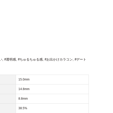
い
,
#透明感
,
#ちゅるちゅる感
,
#お出かけカラコン
,
#デート
15.0mm
14.8mm
8.8mm
38.5%