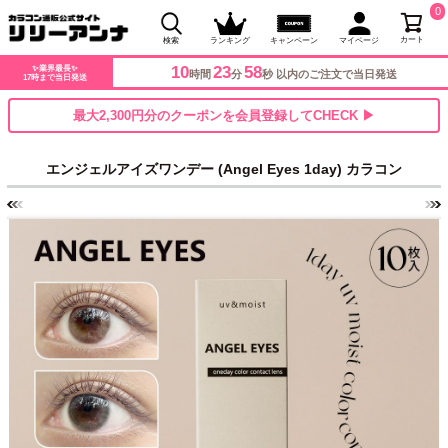
0
カート
検索
ランキング
キャンペーン
マイページ
10
23
56
✨業界最長✨
時間
分
秒 以内のご注文で当日発送
17時まで当日発送
最大2,300円分のクーポンを会員登録してCHECK ▶
エンジェルアイズワンデー (Angel Eyes 1day) カラコン