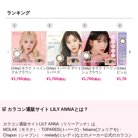
ランキング
1
2
3
4
[1day] モラク トゥイン
[1day] トパーズ デート
[1day] モラク ドーリッ
[1day] ミレ
クルブラウン
トパーズ
シュブラウン
ピンムーン
¥
1,760
¥
1,760
¥
1,760
¥
1,760
(税込)
(税込)
(税込)
(税込)
🛒 カラコン通販サイト LILY ANNAとは？
カラコン通販サイトLILY ANNA（リリーアンナ）は、
MOLAK（モラク）・TOPARDS(トパーズ)・feliamo(フェリアモ)・
Chapun（シャプン）・melady(ミレディ)などのメーカー公式のカラコン