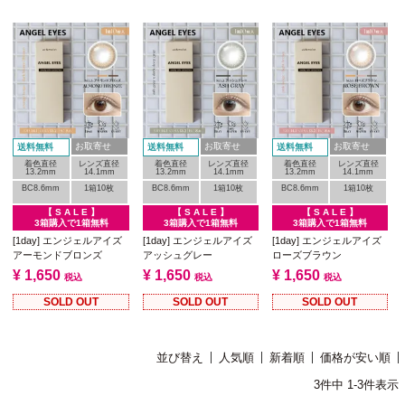
お取寄せ
お取寄せ
お取寄せ
送料無料
送料無料
送料無料
着色直径
レンズ直径
着色直径
レンズ直径
着色直径
レンズ直径
13.2mm
14.1mm
13.2mm
14.1mm
13.2mm
14.1mm
BC8.6mm
1箱10枚
BC8.6mm
1箱10枚
BC8.6mm
1箱10枚
【 S A L E 】
【 S A L E 】
【 S A L E 】
3箱購入で1箱無料
3箱購入で1箱無料
3箱購入で1箱無料
[1day] エンジェルアイズ
[1day] エンジェルアイズ
[1day] エンジェルアイズ
アーモンドブロンズ
アッシュグレー
ローズブラウン
¥
1,650
¥
1,650
¥
1,650
税込
税込
税込
SOLD OUT
SOLD OUT
SOLD OUT
並び替え
人気順
新着順
価格が安い順
3
件中
1
-
3
件表示