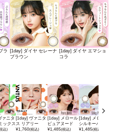
アブラ
[1day] ダイヤ セレーナ
[1day] ダイヤ エマショ
ブラウン
コラ
] ヴァニタ
[1day] ヴァニタ
[1day] メロール
[1day] メロール
[1day] ヴィ
ミックス
ス リアリー
ピュアヌード
シルキーパール
ェ インシャン
¥
1,760
¥
1,485
¥
1,485
ープル
(税込)
(税込)
(税込)
(税込)
¥
1,760
(税込)