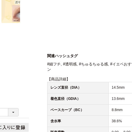
関連ハッシュタグ
#細フチ
,
#透明感
,
#ちゅるちゅる感
,
#イエベおす
ン
【商品詳細】
レンズ直径（DIA）
14.5mm
着色直径（GDIA）
13.6mm
ベースカーブ（BC）
8.8mm
含水率
38.6%