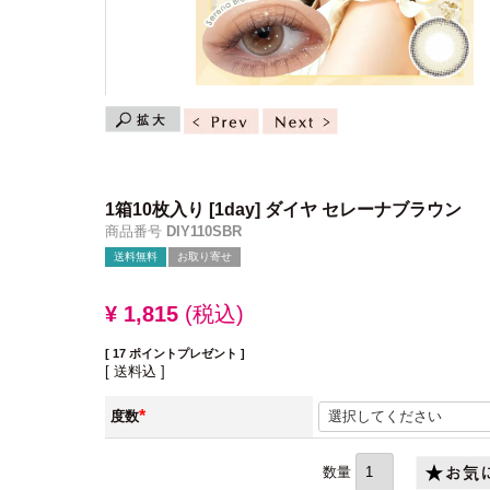
1箱10枚入り
[1day] ダイヤ セレーナブラウン
商品番号
DIY110SBR
送料無料
お取り寄せ
¥
1,815
税込
[
17
ポイントプレゼント ]
送料込
度数
(必
須)