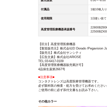
販売度数
0.00～-8.00
付属品
1箱10枚入り
使用期限
1日使い捨て
22800BZ
高度管理医療機器承認番号
22500BZ
【区分】高度管理医療機器
【製造販売元】株式会社El Dorado /Pegavision 
【販売元】株式会社サンシティ
【広告文責】株式会社ARIOSE
TEL:03-6417-0109
【高度管理医療機器販売業許可】
4品保生薬第2667号
■注意事項■
コンタクトレンズは高度医療管理機器です。
必ず眼科医の検査・処方を受けてお求めください
ご使用の前に必ず添付文書をお読み下さい。
その他カラー