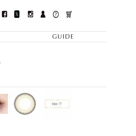
GUIDE
ン