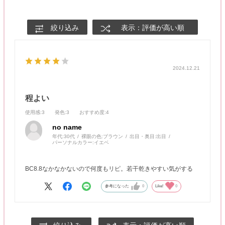
絞り込み
表示：評価が高い順
2024.12.21
程よい
使用感
:3
発色
:3
おすすめ度
:4
no name
年代:
30代
裸眼の色:
ブラウン
出目・奥目:
出目
パーソナルカラー:
イエベ
BC8.8なかなかないので何度もリピ。若干乾きやすい気がする
参考になった
0
Like!
0