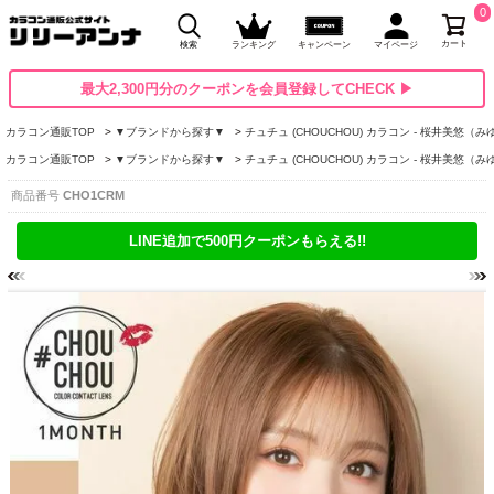
0
カート
検索
ランキング
キャンペーン
マイページ
最大2,300円分のクーポンを会員登録してCHECK ▶
カラコン通販TOP
▼ブランドから探す▼
チュチュ (CHOUCHOU) カラコン - 桜井美悠（
カラコン通販TOP
▼ブランドから探す▼
チュチュ (CHOUCHOU) カラコン - 桜井美悠（
商品番号
CHO1CRM
LINE追加で500円クーポンもらえる!!