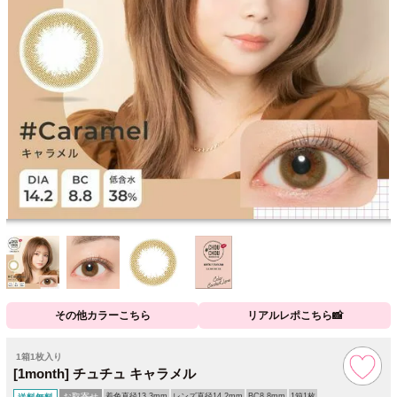
その他カラーこちら
リアルレポこちら📸
1箱1枚入り
[1month] チュチュ キャラメル
お取寄せ
着色直径13.3mm
レンズ直径14.2mm
BC8.8mm
1箱1枚