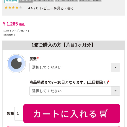
送料無料
レビューを見る・書く
4.0
（1）
¥
1,265
税込
[
12
ポイントプレゼント ]
送料無料
1箱ご購入の方【片目1ヶ月分】
度数
(必
須)
商品発送まで7～10日となります。(土日祝除く)
(必
須)
数量