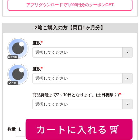
アプリダウンロードで1,000円分のクーポンGET
2箱ご購入の方【両目1ヶ月分】
度数
(必
須)
度数
(必
須)
商品発送まで7～10日となります。(土日祝除く)
(必
須)
数量