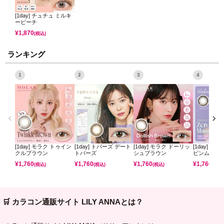
[1day] チュチュ ミルキ
ーピーチ
¥
1,870
(税込)
ランキング
1
2
3
4
[1day] モラク トゥイン
[1day] トパーズ デート
[1day] モラク ドーリッ
[1day] ミ
クルブラウン
トパーズ
シュブラウン
ピンムーン
¥
1,760
¥
1,760
¥
1,760
¥
1,760
(税込)
(税込)
(税込)
(税込)
🛒 カラコン通販サイト LILY ANNAとは？