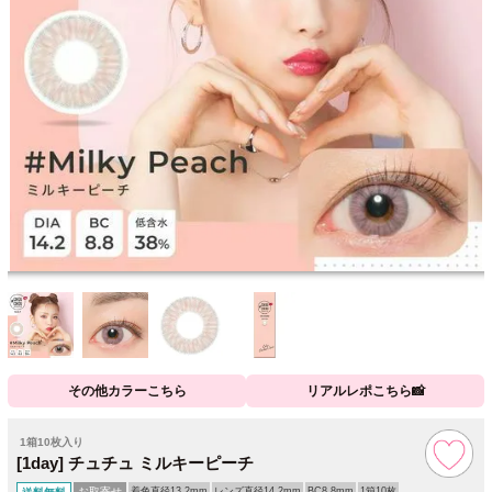
その他カラーこちら
リアルレポこちら📸
1箱10枚入り
[1day] チュチュ ミルキーピーチ
お取寄せ
着色直径13.2mm
レンズ直径14.2mm
BC8.8mm
1箱10枚