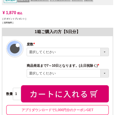
送料無料
¥
1,870
税込
[
17
ポイントプレゼント ]
送料無料
1箱ご購入の方【5日分】
度数
(必
須)
商品発送まで7～10日となります。(土日祝除く)
(必
須)
数量
アプリダウンロードで1,000円分のクーポンGET