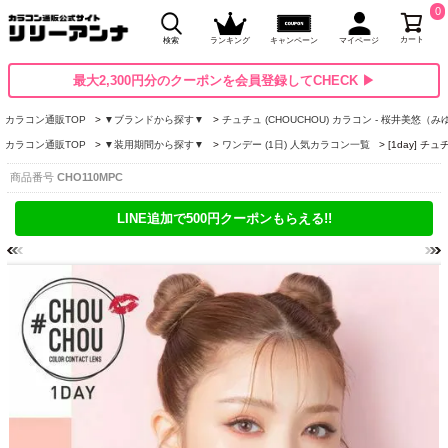
0
カート
検索
ランキング
キャンペーン
マイページ
最大2,300円分のクーポンを会員登録してCHECK ▶
カラコン通販TOP
▼ブランドから探す▼
チュチュ (CHOUCHOU) カラコン - 桜井美悠（
カラコン通販TOP
▼装用期間から探す▼
ワンデー (1日) 人気カラコン一覧
[1day] 
商品番号
CHO110MPC
LINE追加で500円クーポンもらえる!!