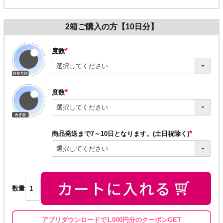
2箱ご購入の方【10日分】
度数
(必
須)
度数
(必
須)
商品発送まで7～10日となります。(土日祝除く)
(必
須)
数量
アプリダウンロードで1,000円分のクーポンGET