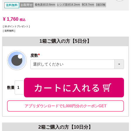
お取寄せ
着色直径13.6mm
レンズ直径14.2mm
BC8.7mm
1箱10枚
送料無料
¥
1,760
税込
[
16
ポイントプレゼント ]
送料無料
1箱ご購入の方【5日分】
度数
(必
須)
数量
アプリダウンロードで1,000円分のクーポンGET
2箱ご購入の方【10日分】