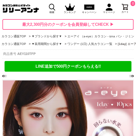
0
カート
検索
ランキング
キャンペーン
マイページ
最大2,300円分のクーポンを会員登録してCHECK ▶
カラコン通販TOP
▼ブランドから探す▼
エーアイ （a-eye）カラコン - izna バン・ジミン
カラコン通販TOP
▼装用期間から探す▼
ワンデー (1日) 人気カラコン一覧
[1day] 
商品番号
AEY110TFP
LINE追加で500円クーポンもらえる!!