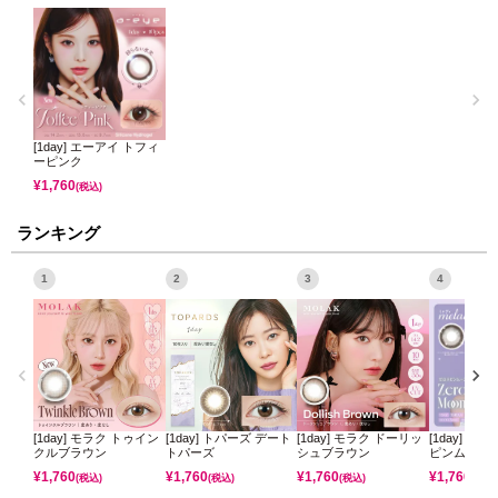
[1day] エーアイ トフィ
ーピンク
¥
1,760
(税込)
ランキング
1
2
3
4
[1day] モラク トゥイン
[1day] トパーズ デート
[1day] モラク ドーリッ
[1day] ミ
クルブラウン
トパーズ
シュブラウン
ピンムーン
¥
1,760
¥
1,760
¥
1,760
¥
1,760
(税込)
(税込)
(税込)
(税込)