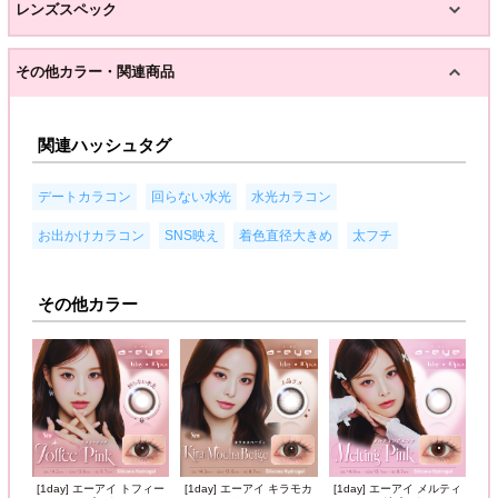
レンズスペック
その他カラー・関連商品
関連ハッシュタグ
,
,
,
デートカラコン
回らない水光
水光カラコン
,
,
,
お出かけカラコン
SNS映え
着色直径大きめ
太フチ
その他カラー
[1day] エーアイ トフィー
[1day] エーアイ キラモカ
[1day] エーアイ メルティ