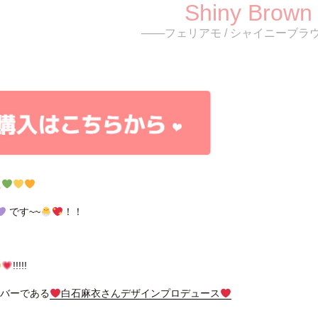
Shiny Brown
───フェリアモ / シャイニーブラ
です~~
！！
!!!!!
ンバーである
白石麻衣さんデザインプロデュース