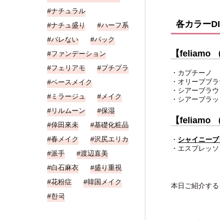
ナチュラル
各カラーD
ナチュ盛り
ハーフ系
バレない
パック
【feliam
ファンデーション
フェリアモ
プチプラ
・カプチーノ
・オリーブブラ
ベースメイク
・シアーブラウ
ミラージュ
メイク
・シアーブラッ
リルムーン
保湿
【feliam
倖田來未
基礎化粧品
春メイク
沢尻エリカ
・
シャイニーブ
・エスプレッソ
派手
渡辺直美
白石麻衣
盛り重視
花粉症
韓国メイク
本日ご紹介する
한국