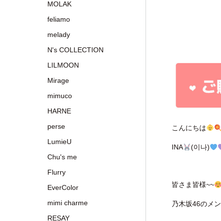
MOLAK
feliamo
melady
N's COLLECTION
LILMOON
Mirage
mimuco
HARNE
perse
こんにちは
LumieU
INA
(이나)
Chu's me
Flurry
皆さま皆様~~
EverColor
mimi charme
乃木坂46のメ
RESAY