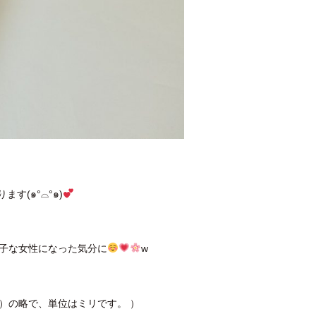
す(๑°⌓°๑)
子な女性になった気分に
w
ター）の略で、単位はミリです。 ）