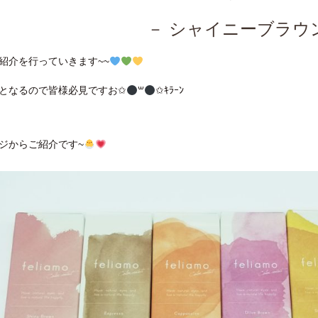
－ シャイニーブラウ
紹介を行っていきます~~
となるので皆様必見ですお✩
꒳
✩ｷﾗｰﾝ
ジからご紹介です~