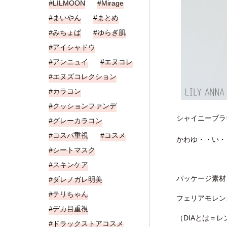
LILMOON
Mirage
まいやん
まとめ
みちょぱ
ゆらぎ肌
アイシャドウ
アンニュイ
エヌコレ
エヌズコレクション
カラコン
クッションファンデ
シャイニーブラ
グレーカラコン
コスパ重視
コスメ
かわゆ・・い・
シートマスク
スキンケア
パッケージ素材
ダレノガレ明美
テリちゃん
フェリアモレン
デカ目重視
（DIAとは＝レ
ドラックストアコスメ