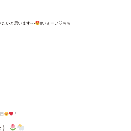
きたいと思います~~
!!いぇーい♡ｗｗ
類目
!!
モ）