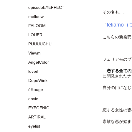
episodeEYEFFECT
その名も、、
melloew
feliam
「
FALOOM
LOUER
こちらの新発売
PUUUUCHU
Viewm
フェリアモのブ
AngelColor
「
恋する全ての
loveil
に開発されたナ
DopeWink
自分の目になじ
éRouge
envie
EYEGENIC
恋する女性の皆
ARTIRAL
素敵な恋が始ま
eyelist