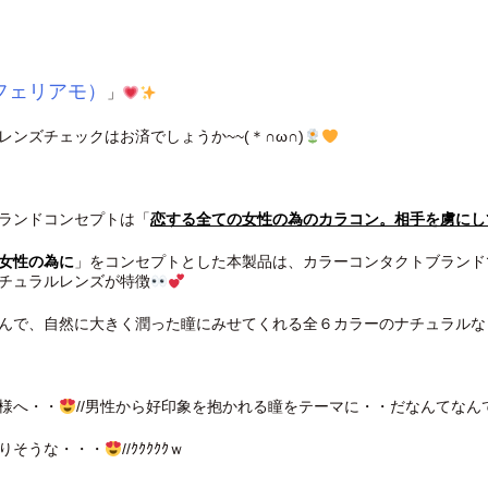
o（フェリアモ
）
」
レンズチェックはお済でしょうか~~(＊∩ω∩)
ランドコンセプトは「
恋する全ての女性の為のカラコン。相手を虜にし
女性の為に
」をコンセプトとした本製品は、カラーコンタクトブランド
チュラルレンズが特徴
んで、自然に大きく潤った瞳にみせてくれる全６カラーのナチュラルな
様へ・・
//男性から好印象を抱かれる瞳をテーマに・・だなんてな
りそうな・・・
//ｸｸｸｸｸｗ