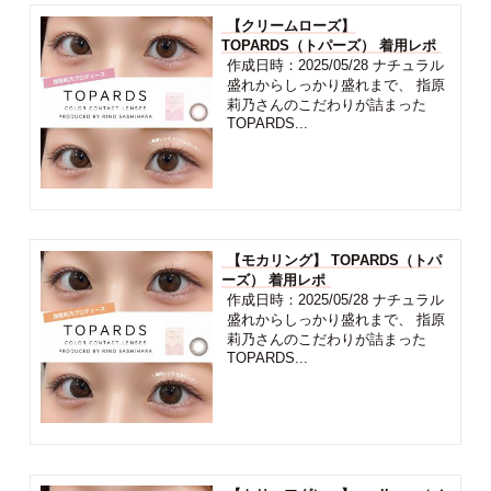
@lilyanna.jp
＜前へ
一覧を見る
次へ＞
RELATED ARTICLES
【クリームローズ】
TOPARDS（トパーズ） 着用レポ
作成日時：2025/05/28 ナチュラル
盛れからしっかり盛れまで、 指原
莉乃さんのこだわりが詰まった
TOPARDS...
【モカリング】 TOPARDS（トパ