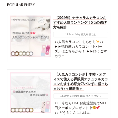
作成日時：2025/05/14 あざといモ
テカラコンとして人気な
『melloew』♡ 『めるる』こと生
見愛瑠ちゃんが...
POPULAR ENTRY
【2024年】ナチュラルカラコンお
すすめ人気ランキング！5つの選び
方も紹介
14.2mm
1day
度入り
度なし
↓↓人気カラコンこちらから
↓↓
►►指原莉乃カラコン『トパー
ズ』はこちらから！ ►►ゆうこす
カラコ...