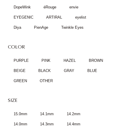
LILMOON
Mirage
mimuco
HARNE
perse
LumieU
Chu's me
Flurry
EverColor
mimi charme
RESAY
episodeEYEFFECT
melloew
FALOOM
LOUER
PUUUUCHU
Viewm
AngelColor
loveil
DopeWink
éRouge
envie
EYEGENIC
ARTIRAL
eyelist
Diya
PienAge
Twinkle Eyes
COLOR
PURPLE
PINK
HAZEL
BROWN