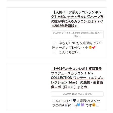
【人気カラコンレポ】学校・オフ
ィスで使える裸眼風ナチュラルカラ
コンおすすめ紹介♡バレずに盛っち
ゃおう♪＜最新版＞
14.2mm
14.5mm
1day
度入り
度なし
↓↓ 今ならLINEお友達登録で500
円クーポンプレゼント中
↓↓ どうもこんにちはὠ...
【人気ハーフ系カラコンランキン
グ】自然にナチュラルに♡ハーフ系
の瞳が手に入るカラコンとは!?!?♡
＜2018年最新版＞
14.2mm
14.4mm
14.5mm
1month
1day
度入り
度なし
↓↓ 今ならLINEお友達登録で500
円クーポンプレゼント中
↓↓ こんにちはǴ...