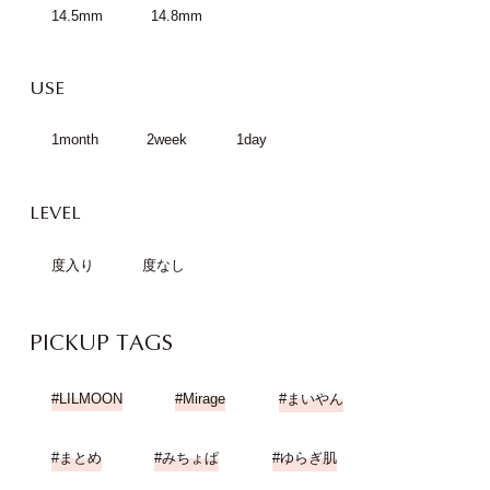
BEIGE
BLACK
GRAY
BLUE
GREEN
OTHER
SIZE
15.0mm
14.1mm
14.2mm
14.0mm
14.3mm
14.4mm
14.5mm
14.8mm
USE
1month
2week
1day
LEVEL