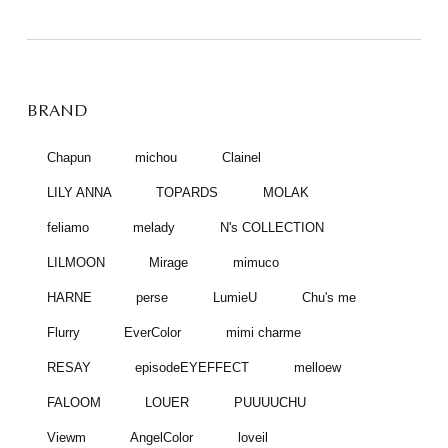
【全11色カラコンレポ】渡辺直美
プロデュースカラコン！ N’s
COLLECTION ワンデー （エヌズコ
レクション 1day） の感想・装着画
像レポ（口コミ）まとめ
14.2mm
1day
度入り
度なし
こんにちは
お馴染みスタッ
フのINA
(이나)
です
...
BRAND
Chapun
michou
Clainel
LILY ANNA
TOPARDS
MOLAK
feliamo
melady
N's COLLECTION