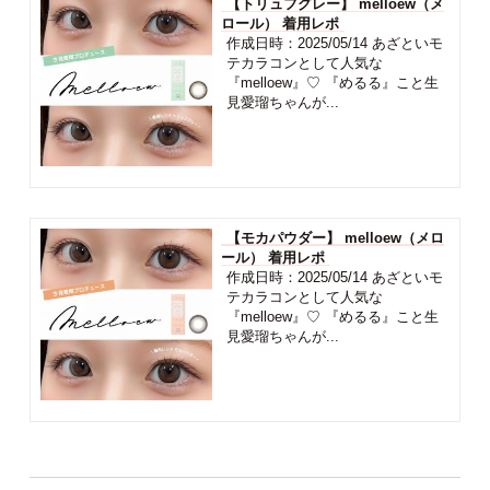
ーズ） 着用レポ
作成日時：2025/05/28 ナチュラル
盛れからしっかり盛れまで、 指原
莉乃さんのこだわりが詰まった
TOPARDS...
【トリュフグレー】 melloew（メ
ロール） 着用レポ
作成日時：2025/05/14 あざといモ
テカラコンとして人気な
『melloew』♡ 『めるる』こと生
見愛瑠ちゃんが...
【モカパウダー】 melloew（メロ
ール） 着用レポ