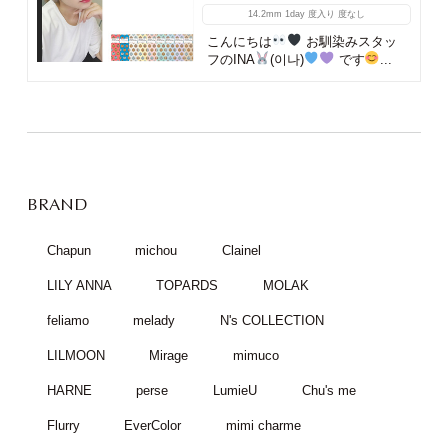
14.2mm
1day
度入り
度なし
こんにちは
お馴染みスタッ
フのINA
(이나)
です
...
BRAND
Chapun
michou
Clainel
LILY ANNA
TOPARDS
MOLAK
feliamo
melady
N's COLLECTION
LILMOON
Mirage
mimuco
HARNE
perse
LumieU
Chu's me
Flurry
EverColor
mimi charme