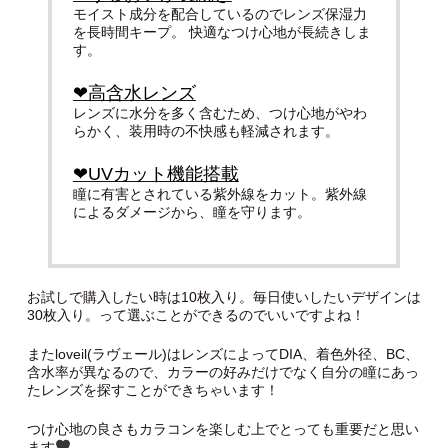
モイスト成分を配合しているのでレンズ保湿力
を長時間キープ。 快適なつけ心地が長続きしま
す。
❤︎高含水レンズ
レンズに水分を多く含むため、つけ心地がやわ
らかく、装用時の不快感も軽減されます。
❤︎UVカット機能搭載
瞳に有害とされている紫外線をカット。紫外線
によるダメージから、瞳を守ります。
お試しで購入したい時は10枚入り。毎日使いしたいデザインは
30枚入り。って選ぶことができるのでいいですよね！
またloveil(ラヴェール)はレンズによってDIA、着色外径、BC、
含水率が異なるので、カラーの好みだけでなく自分の瞳にあっ
たレンズを探すことができちゃいます！
つけ心地の良さもカラコンを楽しむ上でとっても重要だと思い
ます