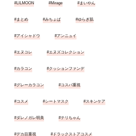
LILMOON
Mirage
まいやん
まとめ
みちょぱ
ゆらぎ肌
アイシャドウ
アンニュイ
エヌコレ
エヌズコレクション
カラコン
クッションファンデ
グレーカラコン
コスパ重視
コスメ
シートマスク
スキンケア
ダレノガレ明美
テリちゃん
デカ目重視
ドラックストアコスメ