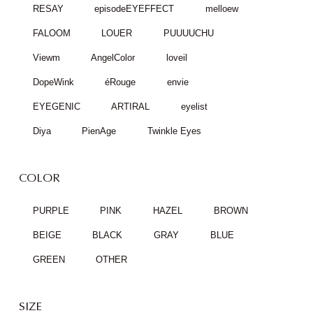
RESAY
episodeEYEFFECT
melloew
FALOOM
LOUER
PUUUUCHU
Viewm
AngelColor
loveil
DopeWink
éRouge
envie
EYEGENIC
ARTIRAL
eyelist
Diya
PienAge
Twinkle Eyes
COLOR
PURPLE
PINK
HAZEL
BROWN
BEIGE
BLACK
GRAY
BLUE
GREEN
OTHER
SIZE