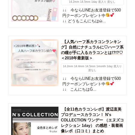
14.2mm
14.5mm
1day
度入り
度なし
↓↓ 今ならLINEお友達登録で500
円クーポンプレゼント中
↓↓ どうもこんにちはὠ...
【人気ハーフ系カラコンランキン
グ】自然にナチュラルに♡ハーフ系
の瞳が手に入るカラコンとは!?!?♡
＜2018年最新版＞
14.2mm
14.4mm
14.5mm
1month
1day
度入り
度なし
↓↓ 今ならLINEお友達登録で500
円クーポンプレゼント中
↓↓ こんにちはǴ...
【全11色カラコンレポ】渡辺直美
プロデュースカラコン！ N’s
COLLECTION ワンデー （エヌズコ
レクション 1day） の感想・装着画
像レポ（口コミ）まとめ