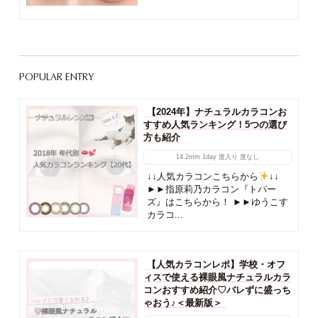
POPULAR ENTRY
【2024年】ナチュラルカラコンお
すすめ人気ランキング！5つの選び
方も紹介
14.2mm
1day
度入り
度なし
↓↓人気カラコンこちらから
↓↓
►►指原莉乃カラコン『トパー
ズ』はこちらから！ ►►ゆうこす
カラコ...
【人気カラコンレポ】学校・オフ
ィスで使える裸眼風ナチュラルカラ
コンおすすめ紹介♡バレずに盛っち
ゃおう♪＜最新版＞