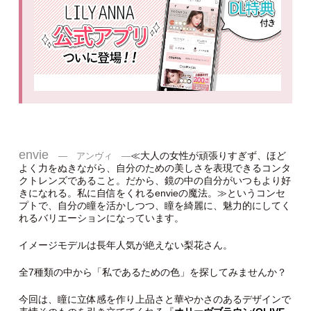
envie
≪大人の女性が頑張りすぎず、ほど
― アンヴィ ―
よく力をぬきながら、自分のための美しさを表現できるコンタ
クトレンズであること。だから、鏡の中の自分がいつもより好
きになれる。私に自信をくれるenvieの魔法。≫というコンセ
プトで、自分の瞳を活かしつつ、瞳を綺麗に、魅力的にしてく
れるバリエーションになっています。
イメージモデルは長年人気が絶えない梨花さん。
全7種類の中から「私であるための色」を探してみませんか？
今回は、瞳に立体感を作り上品さと華やかさのあるデザインで