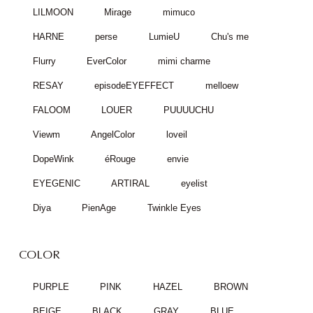
LILMOON
Mirage
mimuco
HARNE
perse
LumieU
Chu's me
Flurry
EverColor
mimi charme
RESAY
episodeEYEFFECT
melloew
FALOOM
LOUER
PUUUUCHU
Viewm
AngelColor
loveil
DopeWink
éRouge
envie
EYEGENIC
ARTIRAL
eyelist
Diya
PienAge
Twinkle Eyes
COLOR
PURPLE
PINK
HAZEL
BROWN
BEIGE
BLACK
GRAY
BLUE