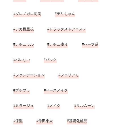
ダレノガレ明美
テリちゃん
デカ目重視
ドラックストアコスメ
ナチュラル
ナチュ盛り
ハーフ系
バレない
パック
ファンデーション
フェリアモ
プチプラ
ベースメイク
ミラージュ
メイク
リルムーン
保湿
倖田來未
基礎化粧品