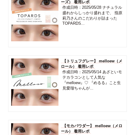
ーズ） 着用レポ
作成日時：2025/05/28 ナチュラル
盛れからしっかり盛れまで、 指原
莉乃さんのこだわりが詰まった
TOPARDS...
【トリュフグレー】 melloew（メ
ロール） 着用レポ
作成日時：2025/05/14 あざといモ
テカラコンとして人気な
『melloew』♡ 『めるる』こと生
見愛瑠ちゃんが...
【モカパウダー】 melloew（メロ
ール） 着用レポ