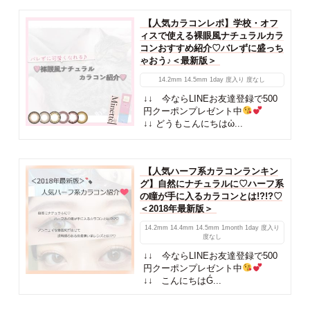
【人気カラコンレポ】学校・オフ
ィスで使える裸眼風ナチュラルカラ
コンおすすめ紹介♡バレずに盛っち
ゃおう♪＜最新版＞
14.2mm
14.5mm
1day
度入り
度なし
↓↓ 今ならLINEお友達登録で500
円クーポンプレゼント中
↓↓ どうもこんにちはὠ...
【人気ハーフ系カラコンランキン
グ】自然にナチュラルに♡ハーフ系
の瞳が手に入るカラコンとは!?!?♡
＜2018年最新版＞
14.2mm
14.4mm
14.5mm
1month
1day
度入り
度なし
↓↓ 今ならLINEお友達登録で500
円クーポンプレゼント中
↓↓ こんにちはǴ...