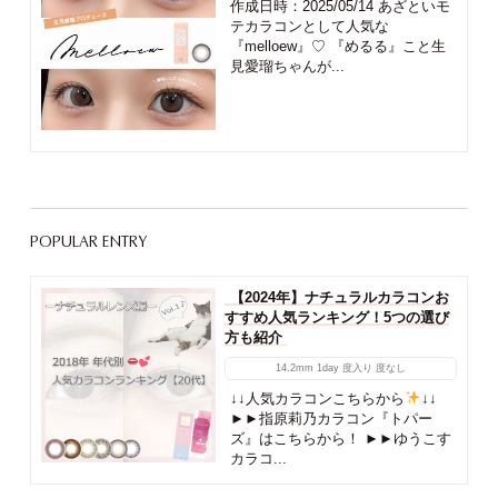
作成日時：2025/05/14 あざといモ
テカラコンとして人気な
『melloew』♡ 『めるる』こと生
見愛瑠ちゃんが...
POPULAR ENTRY
【2024年】ナチュラルカラコンお
すすめ人気ランキング！5つの選び
方も紹介
14.2mm
1day
度入り
度なし
↓↓人気カラコンこちらから
↓↓
►►指原莉乃カラコン『トパー
ズ』はこちらから！ ►►ゆうこす
カラコ...