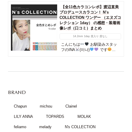
【全11色カラコンレポ】渡辺直美
プロデュースカラコン！ N’s
COLLECTION ワンデー （エヌズコ
レクション 1day） の感想・装着画
像レポ（口コミ）まとめ
14.2mm
1day
度入り
度なし
こんにちは
お馴染みスタッ
フのINA
(이나)
です
...
BRAND
Chapun
michou
Clainel
LILY ANNA
TOPARDS
MOLAK
feliamo
melady
N's COLLECTION