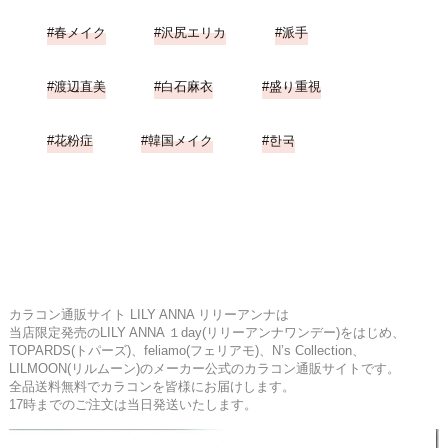
春メイク
沢尻エリカ
派手
渡辺直美
白石麻衣
盛り重視
花粉症
韓国メイク
한국
カラコン通販サイト LILY ANNA リリーアンナは
当店限定発売のLILY ANNA １day(リリーアンナワンデー)をはじめ、
TOPARDS(トパーズ)、feliamo(フェリアモ)、N’s Collection、
LILMOON(リルムーン)のメーカー公式のカラコン通販サイトです。
全品送料無料でカラコンを皆様にお届けします。
17時までのご注文は当日発送いたします。