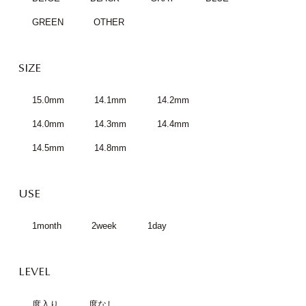
GREEN
OTHER
SIZE
15.0mm
14.1mm
14.2mm
14.0mm
14.3mm
14.4mm
14.5mm
14.8mm
USE
1month
2week
1day
LEVEL
度入り
度なし