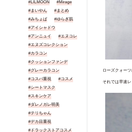
LILMOON
Mirage
まいやん
まとめ
みちょぱ
ゆらぎ肌
アイシャドウ
アンニュイ
エヌコレ
エヌズコレクション
カラコン
クッションファンデ
ローズクォーツ
グレーカラコン
コスパ重視
コスメ
それでは早速レ
シートマスク
スキンケア
ダレノガレ明美
テリちゃん
デカ目重視
ドラックストアコスメ