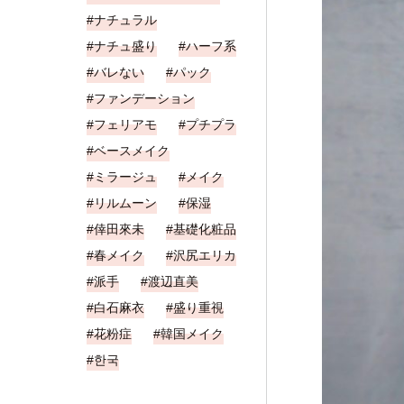
ナチュラル
ナチュ盛り
ハーフ系
バレない
パック
ファンデーション
フェリアモ
プチプラ
ベースメイク
ミラージュ
メイク
リルムーン
保湿
倖田來未
基礎化粧品
春メイク
沢尻エリカ
派手
渡辺直美
白石麻衣
盛り重視
花粉症
韓国メイク
한국