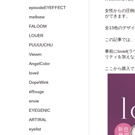
episodeEYEFFECT
女性からの圧倒
ができます。
melloew
FALOOM
全13色のデザ
LOUER
この記事では、今
PUUUUCHU
事前にlove
Viewm
リティを加えな
AngelColor
ここから購入で
loveil
DopeWink
éRouge
envie
EYEGENIC
ARTIRAL
eyelist