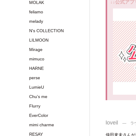
↓↓公式アプ
MOLAK
feliamo
melady
N's COLLECTION
LILMOON
Mirage
mimuco
HARNE
perse
LumieU
Chu's me
Flurry
EverColor
loveil
― ラ
mimi charme
RESAY
倖田來未さんが