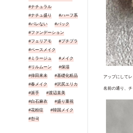
ナチュラル
ナチュ盛り
ハーフ系
バレない
パック
ファンデーション
フェリアモ
プチプラ
ベースメイク
ミラージュ
メイク
リルムーン
保湿
倖田來未
基礎化粧品
アップにしてレ
春メイク
沢尻エリカ
名前の通り、チ
派手
渡辺直美
白石麻衣
盛り重視
花粉症
韓国メイク
한국