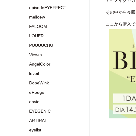
アイメイクでカ
episodeEYEFFECT
その中から今回
melloew
ここから購入で
FALOOM
LOUER
PUUUUCHU
Viewm
AngelColor
loveil
DopeWink
éRouge
envie
EYEGENIC
ARTIRAL
eyelist