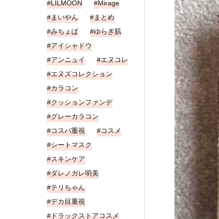
LILMOON
Mirage
まいやん
まとめ
みちょぱ
ゆらぎ肌
アイシャドウ
アンニュイ
エヌコレ
エヌズコレクション
カラコン
クッションファンデ
グレーカラコン
コスパ重視
コスメ
シートマスク
スキンケア
ダレノガレ明美
テリちゃん
デカ目重視
ドラックストアコスメ