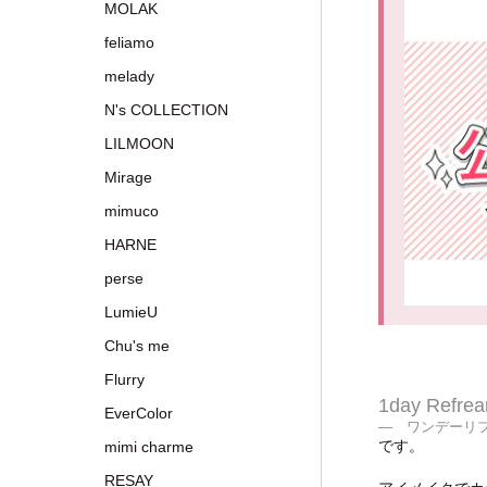
MOLAK
feliamo
melady
N's COLLECTION
LILMOON
Mirage
mimuco
HARNE
perse
LumieU
Chu's me
Flurry
1day Refre
EverColor
― ワンデーリフ
です。
mimi charme
RESAY