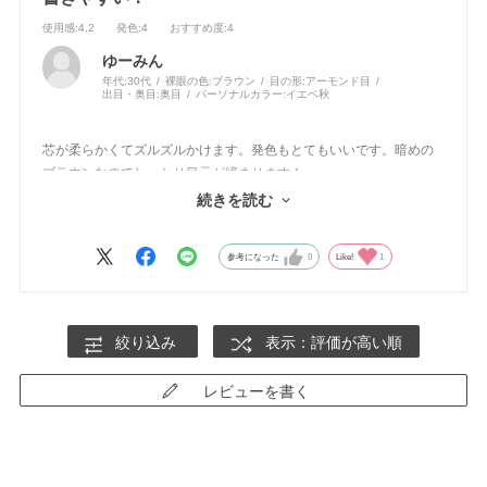
使用感
:4,2
発色
:4
おすすめ度
:4
ゆーみん
年代:
30代
裸眼の色:
ブラウン
目の形:
アーモンド目
出目・奥目:
奥目
パーソナルカラー:
イエベ秋
芯が柔らかくてズルズルかけます。発色もとてもいいです。暗めの
ブラウンなのでしっかり目元が締まります！
落ちにくさは特別感じませんでしたが
続きを読む
ペンシルの中ではかなり使いやすい商品だと思います！
参考になった
0
Like!
1
絞り込み
表示：評価が高い順
レビューを書く