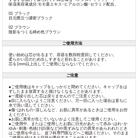
保湿美容液成分:モモ葉エキス･ヒアルロン酸･セラミド配合。
01 ブラック
目元際立つ濃密ブラック
02 ブラウン
陰影をつくる締め色ブラウン
ご使用方法
使い始めは芯が出るまで、容器を数回程度回してください。
柔らかい芯のため出しすぎると折れることがあります。
芯を1mm以上出してご使用にならないでください。
ご注意
●ご使用後はキャップをしっかりと閉めてください。キャップをは
ずしたまま放置すると描けなくなることがあります。
●一度繰り出した芯は戻りませんのでご注意ください。
●目に入らないようご注意ください。万一目に入った場合は直ちに
水で洗い流してください。
●傷･はれもの･湿しんなど、お肌に異常があるときはご使用をお控
えください。
●お肌に異常が生じていないかよく注意してご使用ください。
●ご使用中、またはご使用したお肌に日光があたって赤み･はれ･か
ゆみ･刺激･色抜け(白斑など)や黒ずみなどの異常があらわれたとき
はご使用を中止し、皮フ科専門医などへご相談ください。そのまま
ご使用を続けると症状が悪化することがあります。