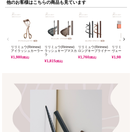
他のお客様はこちらの商品も見ています
リリミュウ(Ririmew)
リリミュウ(Ririmew)
リリミュウ(Ririmew)
リリミュウ(Rir
アイラッシュカーラー
ラッシュキープマスカ
ロングキープライナー
ヴェールグロ
ラ
¥
1,980
¥
1,760
¥
1,980
(税込)
(税込)
(税込)
¥
1,815
(税込)