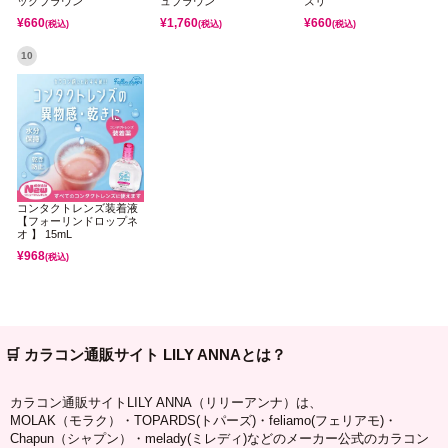
ックブラウン
ュブラウン
ズリ
¥
660
¥
1,760
¥
660
(税込)
(税込)
(税込)
10
コンタクトレンズ装着液
【フォーリンドロップネ
オ 】 15mL
¥
968
(税込)
🛒 カラコン通販サイト LILY ANNAとは？
カラコン通販サイトLILY ANNA（リリーアンナ）は、
MOLAK（モラク）・TOPARDS(トパーズ)・feliamo(フェリアモ)・
Chapun（シャプン）・melady(ミレディ)などのメーカー公式のカラコン