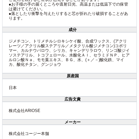
●お子様の手の届くところや直射日光、高温または低温下での保管
は避けてください。
●落としたり衝撃を与えたりすると芯が折れたり破損することがあ
ります。
成分
ジメチコン、トリメチルシロキシケイ酸、合成ワックス、(アクリ
レーツ／アクリル酸ステアリル／メタクリル酸ジメチコン)コポリ
マー、カルナウバロウ、シリカ、キャンデリラロウ、リンゴ酸ジイ
ソステアリル、トコフェロール、水酸化Ａｌ、セラミドＮＰ、ヒア
ルロン酸Ｎａ、モモ葉エキス、ＢＧ、水、(＋／－)酸化鉄、マイ
カ、酸化チタン、グンジョウ
原産国
日本
広告文責
株式会社ARIOSE
メーカー
株式会社コージー本舗