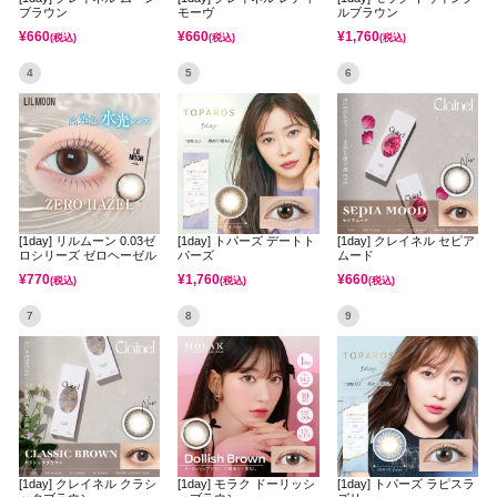
ブラウン
モーヴ
ルブラウン
¥
660
¥
660
¥
1,760
(税込)
(税込)
(税込)
4
5
6
[1day] リルムーン 0.03ゼ
[1day] トパーズ デートト
[1day] クレイネル セピア
ロシリーズ ゼロヘーゼル
パーズ
ムード
¥
770
¥
1,760
¥
660
(税込)
(税込)
(税込)
7
8
9
[1day] クレイネル クラシ
[1day] モラク ドーリッシ
[1day] トパーズ ラピスラ