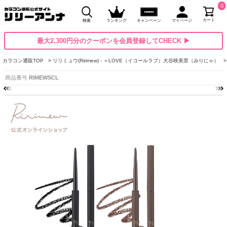
0
カート
検索
ランキング
キャンペーン
マイページ
最大2,300円分のクーポンを会員登録してCHECK ▶
カラコン通販TOP
リリミュウ(Ririmew) - ＝LOVE（イコールラブ）大谷映美里（みりにゃ）
商品番号
RIMEWSCL