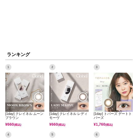
ランキング
1
2
3
[1day] クレイネル ムーン
[1day] クレイネル レディ
[1day] トパーズ デートト
ブラウン
モーヴ
パーズ
¥
660
¥
660
¥
1,760
(税込)
(税込)
(税込)
4
5
6