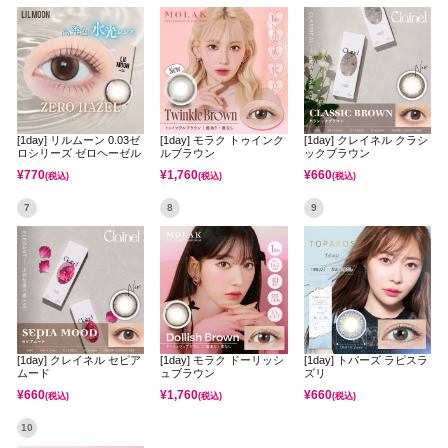
[1day] リルムーン 0.03ゼ
[1day] モラク トゥインク
[1day] クレイネル クラシ
ロシリーズ ゼロヘーゼル
ルブラウン
ックブラウン
¥
770
¥
1,760
¥
660
(税込)
(税込)
(税込)
7
8
9
[1day] クレイネル セピア
[1day] モラク ドーリッシ
[1day] トパーズ ラピスラ
ムード
ュブラウン
ズリ
¥
660
¥
1,760
¥
660
(税込)
(税込)
(税込)
10