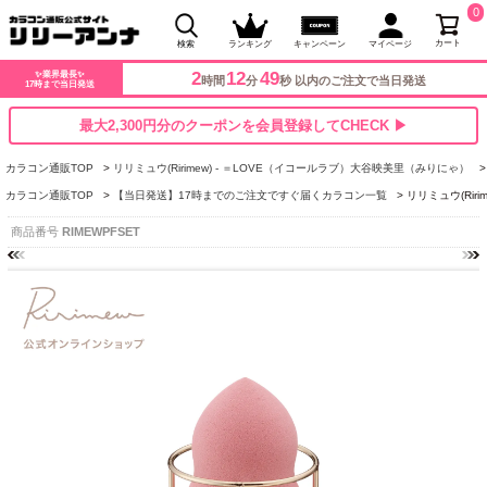
0
カート
検索
ランキング
キャンペーン
マイページ
2
12
48
✨業界最長✨
時間
分
秒 以内のご注文で当日発送
17時まで当日発送
最大2,300円分のクーポンを会員登録してCHECK ▶
カラコン通販TOP
リリミュウ(Ririmew) - ＝LOVE（イコールラブ）大谷映美里（みりにゃ）
カラコン通販TOP
【当日発送】17時までのご注文ですぐ届くカラコン一覧
リリミュウ(Rir
商品番号
RIMEWPFSET