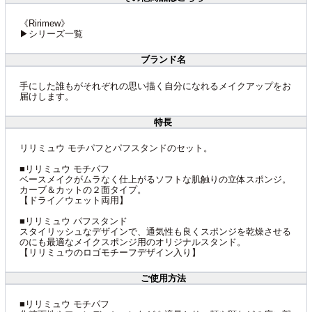
《Ririmew》
▶シリーズ一覧
ブランド名
手にした誰もがそれぞれの思い描く自分になれるメイクアップをお
届けします。
特長
リリミュウ モチパフとパフスタンドのセット。
■リリミュウ モチパフ
ベースメイクがムラなく仕上がるソフトな肌触りの立体スポンジ。
カーブ＆カットの２面タイプ。
【ドライ／ウェット両用】
■リリミュウ パフスタンド
スタイリッシュなデザインで、通気性も良くスポンジを乾燥させる
のにも最適なメイクスポンジ用のオリジナルスタンド。
【リリミュウのロゴモチーフデザイン入り】
ご使用方法
■リリミュウ モチパフ