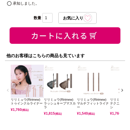
(必
承知しました。
須)
他のお客様はこちらの商品も見ています
リリミュウ(Ririmew)
リリミュウ(Ririmew)
リリミュウ(Ririmew)
リリミュウ(Rir
トゥインクルライナー
ラッシュキープマスカ
マルチフィットライナ
テクニカルリ
ラ
ー
シ
¥
1,760
(税込)
¥
1,815
¥
1,540
¥
1,760
(税込)
(税込)
(税込)