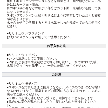
化粧下地やファンデーションなどを適量とり、頬や額などの広い部
分にはカーブ面・側面。
目のキワや小鼻などの細かい部分はカット面・先端部分を使って肌
になじませます。
スポンジでポンポンと軽く叩き込むように塗布していただくと密着
感が高まります。
水を含ませてご使用するときは水気をしっかり絞ってからご使用く
ださい。
■リリミュウ パフスタンド
お使いのスポンジを収納してご使用ください。
お手入れ方法
■リリミュウ モチパフ
●いつも清潔にしてご使用ください。
●汚れたときは中性洗剤などで軽く押し洗いし、水ですすいだ後、
水気を切ってから陰干しし、十分に乾燥させてください。
ご注意
■リリミュウ モチパフ
●スポンジを汚れたままご使用になると、メイクのつき･のびが悪く
なるだけではなく、悪臭やカビの原因にもなりますので、こまめに
洗ってご使用ください。
●スポンジを強く擦りながら洗うと、破損することがあります。
●風合いに変化が見られましたら、新しいものと交換してくださ
い。