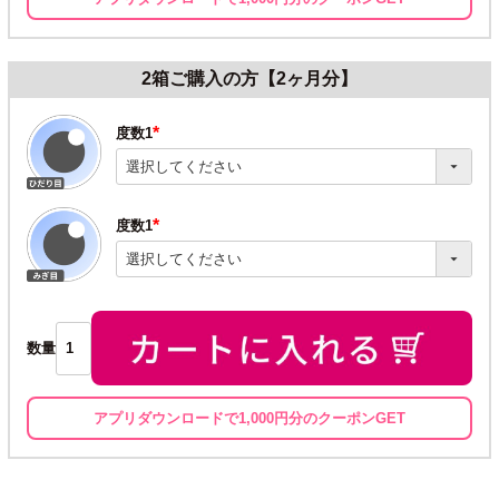
2箱ご購入の方【2ヶ月分】
度数1
(必
須)
度数1
(必
須)
数量
アプリダウンロードで1,000円分のクーポンGET