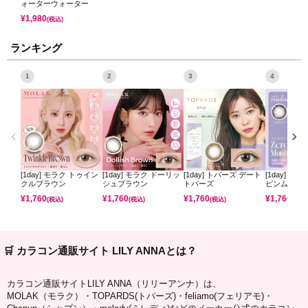
ォーターウォーター
¥
1,980
(税込)
ランキング
1
2
3
4
[1day] モラク トゥイン
[1day] モラク ドーリッ
[1day] トパーズ デート
[1day] ミ
クルブラウン
シュブラウン
トパーズ
ピンムーン
¥
1,760
¥
1,760
¥
1,760
¥
1,760
(税込)
(税込)
(税込)
(税込)
🛒 カラコン通販サイト LILY ANNAとは？
カラコン通販サイトLILY ANNA（リリーアンナ）は、
MOLAK（モラク）・TOPARDS(トパーズ)・feliamo(フェリアモ)・