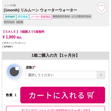
レンズ2枚
[1month] リルムーン ウォーターウォーター
着色直径13.8mm
レンズ直径14.5mm
送料無料
即日発送
メーカー直販商品
BC8.6mm
1箱2枚
【 S A L E 】
3箱購入で1箱無料
¥
1,980
税込
[
18
ポイントプレゼント ]
送料無料
1箱ご購入の方【1ヶ月分】
度数1
(必
須)
数量
アプリダウンロードで1,000円分のクーポンGET