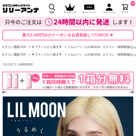
0
カート
検索
ランキング
キャンペーン
マイページ
最大2,300円分のクーポンを会員登録してCHECK ▶
カラコン通販TOP
▼ブランドから探す▼
リルムーン（LILMOON）カラコン - 南部桃伽(な
カラコン通販TOP
▼ブランドから探す▼
リルムーン（LILMOON）カラコン - 南部桃伽(な
商品番号
LMM2WW