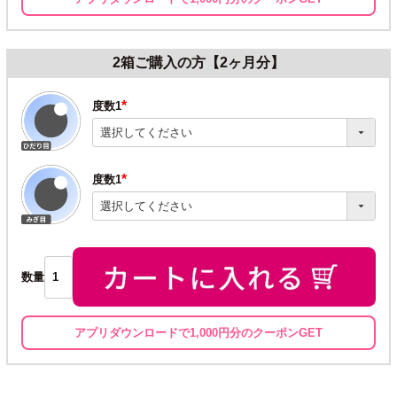
2箱ご購入の方【2ヶ月分】
度数1
(必
須)
度数1
(必
須)
数量
アプリダウンロードで1,000円分のクーポンGET