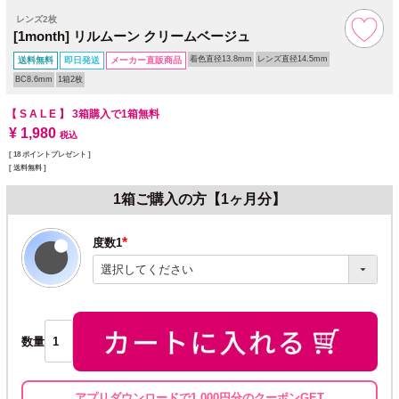
レンズ2枚
[1month] リルムーン クリームベージュ
着色直径13.8mm
レンズ直径14.5mm
送料無料
即日発送
メーカー直販商品
BC8.6mm
1箱2枚
【 S A L E 】
3箱購入で1箱無料
¥
1,980
税込
[
18
ポイントプレゼント ]
送料無料
1箱ご購入の方【1ヶ月分】
度数1
(必
須)
数量
アプリダウンロードで1,000円分のクーポンGET