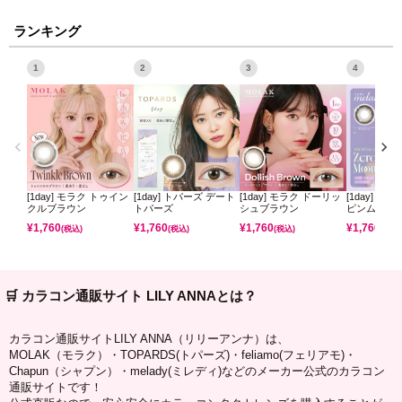
ランキング
1
2
3
4
[1day] モラク トゥイン
[1day] トパーズ デート
[1day] モラク ドーリッ
[1day] ミ
クルブラウン
トパーズ
シュブラウン
ピンムーン
¥
1,760
¥
1,760
¥
1,760
¥
1,760
(税込)
(税込)
(税込)
(税込)
🛒 カラコン通販サイト LILY ANNAとは？
カラコン通販サイトLILY ANNA（リリーアンナ）は、
MOLAK（モラク）・TOPARDS(トパーズ)・feliamo(フェリアモ)・
Chapun（シャプン）・melady(ミレディ)などのメーカー公式のカラコン
通販サイトです！