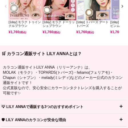
[1day] モラク トゥイン
[1day] モラク ドーリッ
[1day] トパーズ デート
[1day] ミ
クルブラウン
シュブラウン
トパーズ
ピンムーン
¥
1,760
¥
1,760
¥
1,760
¥
1,760
(税込)
(税込)
(税込)
(税込)
🛒 カラコン通販サイト LILY ANNAとは？
カラコン通販サイトLILY ANNA（リリーアンナ）は、
MOLAK（モラク）・TOPARDS(トパーズ)・feliamo(フェリアモ)・
Chapun（シャプン）・melady(ミレディ)などのメーカー公式のカラコン
通販サイトです！
公式直販なので、安心安全にカラーコンタクトレンズを購入することが
可能です✨
💡 LILY ANNAで通販する3つのおすすめポイント
🛡️ LILY ANNAのカラコンが安全な理由