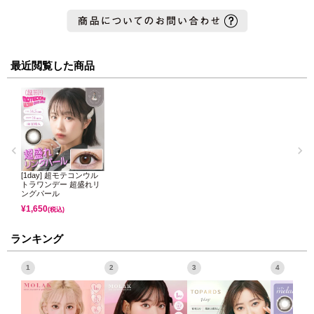
最近閲覧した商品
[1day] 超モテコンウル
トラワンデー 超盛れリ
ングパール
¥
1,650
(税込)
ランキング
1
2
3
4