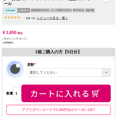
ール
お取寄せ
着色直径14.0mm
レンズ直径14.5mm
BC8.6mm
1箱10枚
送料無料
レビューを見る・書く
5.0
（1）
¥
1,650
税込
[
15
ポイントプレゼント ]
送料無料
1箱ご購入の方【5日分】
度数
(必
須)
数量
アプリダウンロードで1,000円分のクーポンGET