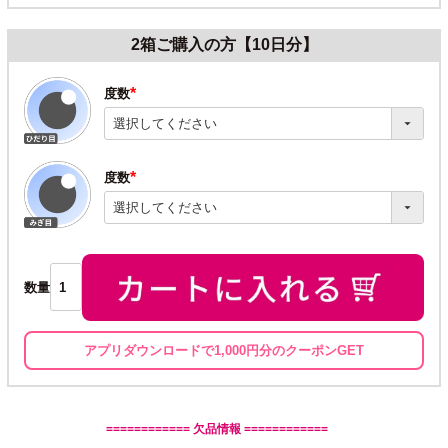
2箱ご購入の方【10日分】
度数
(必
須)
度数
(必
須)
数量
アプリダウンロードで1,000円分のクーポンGET
============ 欠品情報 ============