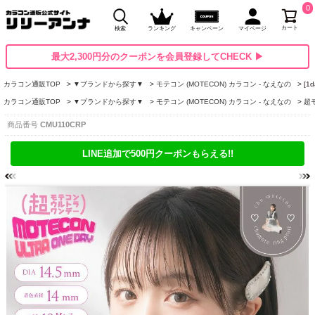
0
カート
検索
ランキング
キャンペーン
マイページ
最大2,300円分のクーポンを会員登録してCHECK ▶
カラコン通販TOP
▼ブランドから探す▼
モテコン (MOTECON) カラコン - なえなの
[
カラコン通販TOP
▼ブランドから探す▼
モテコン (MOTECON) カラコン - なえなの
超
商品番号
CMU110CRP
LINE追加で500円クーポンもらえる!!