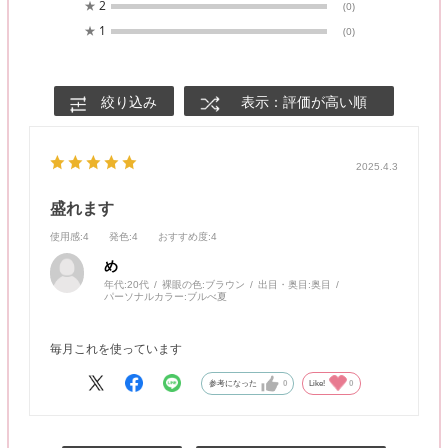
★
2
(0)
★
1
(0)
絞り込み
表示：評価が高い順
2025.4.3
盛れます
使用感
:4
発色
:4
おすすめ度
:4
め
年代:
20代
裸眼の色:
ブラウン
出目・奥目:
奥目
パーソナルカラー:
ブルべ夏
毎月これを使っています
参考になった
0
Like!
0